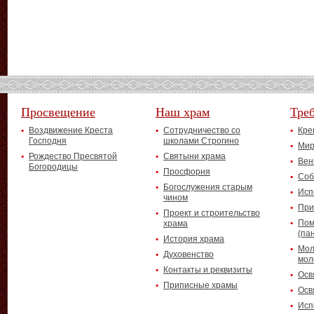
Просвещение
Наш храм
Тре
Воздвижение Креста
Сотрудничество со
Кре
Господня
школами Строгино
Мир
Рождество Пресвятой
Святыни храма
Вен
Богородицы
Просфорня
Соб
Богослужения старым
Исп
чином
При
Проект и строительство
Пом
храма
(па
История храма
Мол
Духовенство
мол
Контакты и реквизиты
Осв
Приписные храмы
Осв
Исп