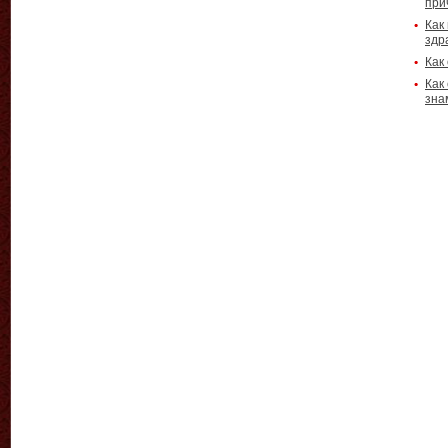
при
Как
здр
Как
Как
зна