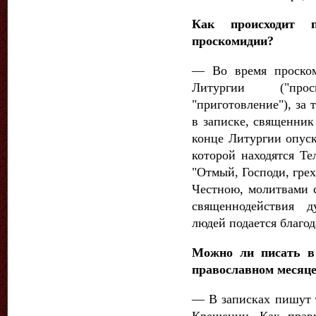
Как происходит 
проскомидии?
— Во время проском
Литургии ("про
"приготовление"), за
в записке, священник
конце Литургии опуск
которой находятся Те
"Отмый, Господи, гре
Честною, молитвами 
священнодействия 
людей подается благод
Можно ли писать в 
православном месяце
— В записках пишут т
Крещении. Как прав