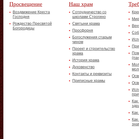
Просвещение
Наш храм
Тре
Воздвижение Креста
Сотрудничество со
Кре
Господня
школами Строгино
Мир
Рождество Пресвятой
Святыни храма
Вен
Богородицы
Просфорня
Соб
Богослужения старым
Исп
чином
При
Проект и строительство
Пом
храма
(па
История храма
Мол
Духовенство
мол
Контакты и реквизиты
Осв
Приписные храмы
Осв
Исп
при
Как
здр
Как
Как
зна