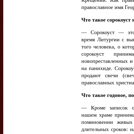
православное имя Гео
Что такое сорокоуст 
— Сорокоуст — это
время Литургии с вы
того человека, о кот
сорокоуст прини
новопреставленных и 
на панихиде. Сорокоу
продают свечи (све
православных христиа
Что такое годовое, п
— Кроме записок о
нашем храме принима
поминовении живых
длительных сроков: на