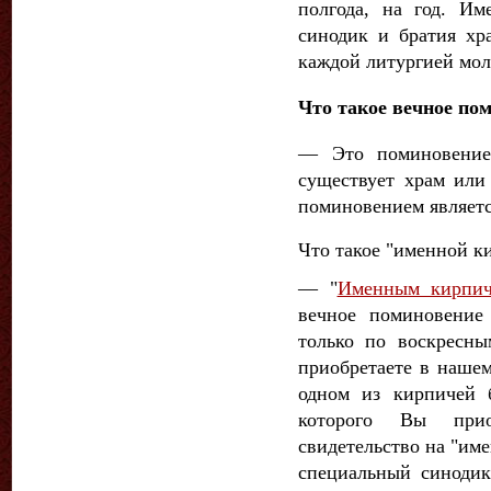
полгода, на год. И
синодик и братия хра
каждой литургией мол
Что такое вечное по
— Это поминовение 
существует храм или
поминовением являетс
Что такое "именной ки
— "
Именным кирпич
вечное поминовение
только по воскресн
приобретаете в нашем
одном из кирпичей 
которого Вы прио
свидетельство на "им
специальный синоди