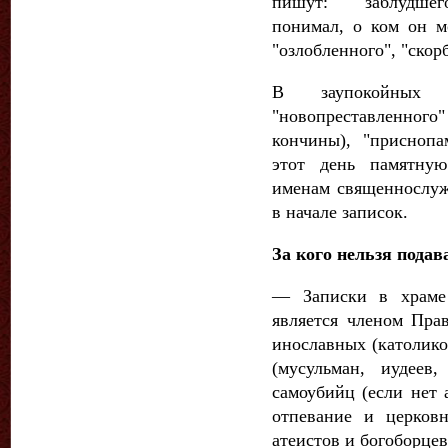
пишут: "заблудше
понимал, о ком он м
"озлобленного", "скор
В заупокойных з
"новопреставленно
кончины), "присноп
этот день памятную
именам священнослуж
в начале записок.
За кого нельзя подав
— Записки в храме 
является членом Пра
инославных (католико
(мусульман, иудеев
самоубийц (если нет 
отпевание и церков
атеистов и богоборце