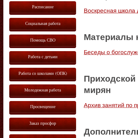
Расписание
Воскресная школа 
Социальная работа
Материалы к
Помощь СВО
Беседы о богослу
Работа с детьми
Работа со школами (ОПК)
Приходской 
мирян
Молодежная работа
Архив занятий по 
Просвещение
Заказ просфор
Дополнител