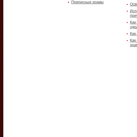
Приписные храмы
Осв
Исп
при
Как
здр
Как
Как
зна