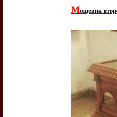
М
ощевик втор