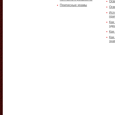
Осв
Приписные храмы
Осв
Исп
при
Как
здр
Как
Как
зна