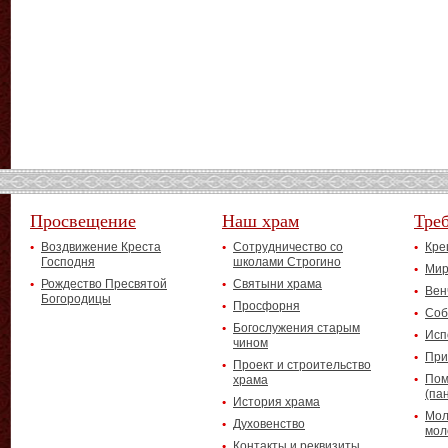
Просвещение
Наш храм
Тре
Воздвижение Креста
Сотрудничество со
Кре
Господня
школами Строгино
Мир
Рождество Пресвятой
Святыни храма
Вен
Богородицы
Просфорня
Соб
Богослужения старым
Исп
чином
При
Проект и строительство
Пом
храма
(па
История храма
Мол
Духовенство
мол
Контакты и реквизиты