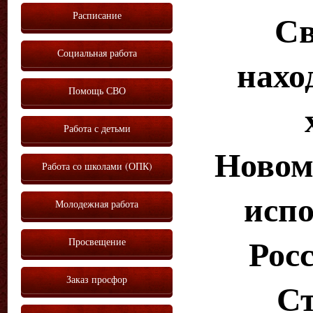
Расписание
Св
Социальная работа
нахо
Помощь СВО
Работа с детьми
Новом
Работа со школами (ОПК)
исп
Молодежная работа
Просвещение
Рос
Заказ просфор
Ст