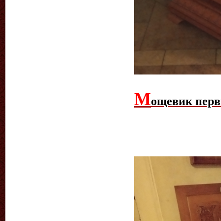
М
ощевик перв