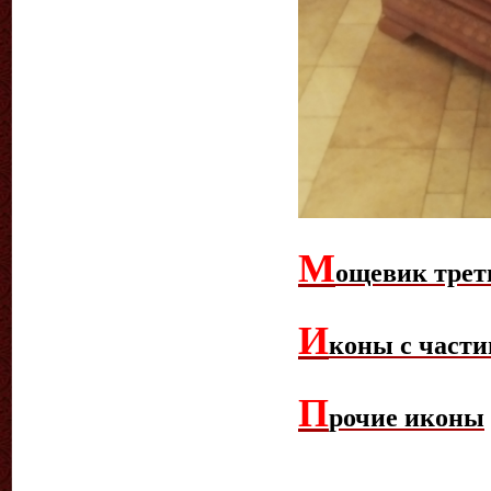
М
ощевик трет
И
коны с части
П
рочие иконы