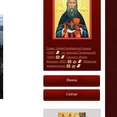
Сщмч. Алфей Корбанский диакон
(1937)
,
св. Николай Понгильский
(1942)
,
Свщисп. Иоанн
Калинин (1951)
,
Мгарские
новомученики
Иконы
Святые