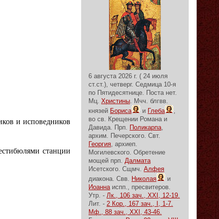
6 августа 2026 г. ( 24 июля
ст.ст.), четверг.
Седмица 10-я
по Пятидесятнице.
Поста нет.
Мц.
Христины
. Мчч. блгвв.
князей
Бориса
и
Глеба
,
во св. Крещении Романа и
иков и исповедников
Давида. Прп.
Поликарпа
,
архим. Печерского. Свт.
Георгия
, архиеп.
вестибюлями станции
Могилевского. Обретение
мощей прп.
Далмата
Исетского. Сщмч.
Алфея
диакона. Свв.
Николая
и
Иоанна
испп., пресвитеров.
Утр. -
Лк., 106 зач., XXI, 12-19.
Лит. -
2 Кор., 167 зач., I, 1-7.
Мф., 88 зач., XXI, 43-46.