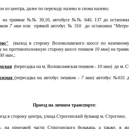
н из центра, далее по переходу налево и снова налево;
на трамвае №№ 30,10, автобусе №№ 640, 137 до остановк
ешком
7 мин
или прямой автобус № 310 до остановки "Метро
ево"
(выход в сторону Волоколамского шоссе по наземному 
ду на противоположную сторону шоссе пешком
10 мин
) на трам
30 мин.
;
мская
(
пересадка на м. Волоколамская пешком -
10 мин
) до м. 
тажная
(пересадка на автобус пешком -
7 мин
) автобус №631 
Проезд на личном транспорте
:
ъезд в сторону центра, улица Строгинский бульвар м. Строгино.
ы, на проезжей части Строгинского бульвара, а также, в ж