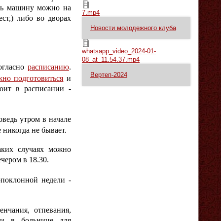
7.mp4
ить машину можно на
7.mp4
ст,) либо во дворах
Новости молодежного клуба
whatsapp_video_2024-01-08_at_11.54.37.mp4
whatsapp_video_2024-01-
08_at_11.54.37.mp4
огласно
расписанию
.
Вертеп-2024
жно подготовиться
и
оит в расписании -
оведь утром в начале
 никогда не бывает.
ких случаях можно
ечером в 18.30.
опоклонной недели -
нчания, отпевания,
 и в больнице для