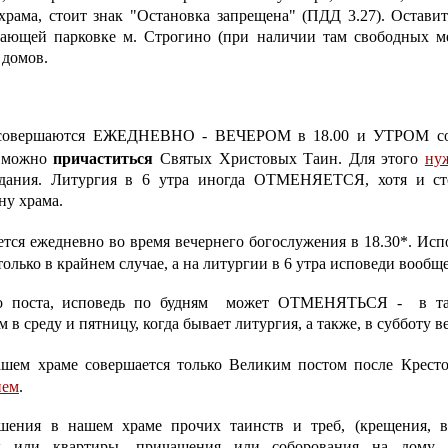
храма, стоит знак "Остановка запрещена" (ПДД 3.27). Остав
ающей парковке м. Строгино (при наличии там свободных ме
домов.
совершаются ЕЖЕДНЕВНО - ВЕЧЕРОМ в 18.00 и УТРОМ с
и можно
причаститься
Святых Христовых Таин. Для этого
ну
здания. Литургия в 6 утра иногда ОТМЕНЯЕТСЯ, хотя и ст
ну храма.
тся ежедневно во время вечернего богослужения в 18.30*. Исп
олько в крайнем случае, а на литургии в 6 утра исповеди вообще
го поста, исповедь по будням может ОТМЕНЯТЬСЯ - в та
 в среду и пятницу, когда бывает литургия, а также, в субботу в
ашем храме совершается только Великим постом после Крест
ием
.
шения в нашем храме прочих таинств и треб, (крещения, ве
 или квартиры, причащения или соборования на дому