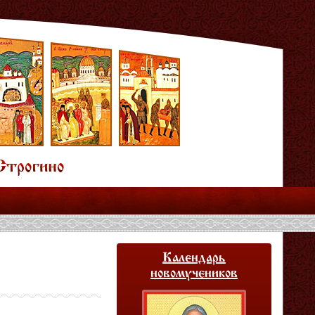
Календарь
новомучеников