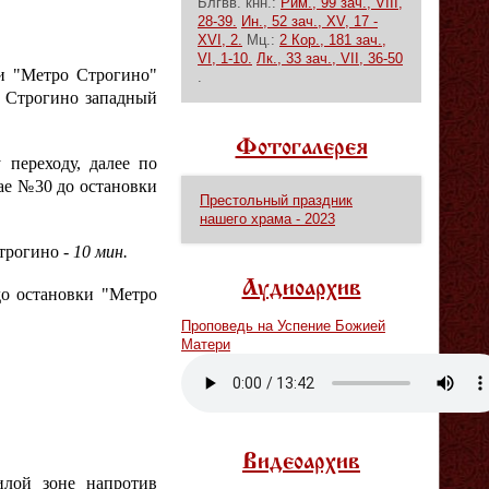
Блгвв. кнн.:
Рим., 99 зач., VIII,
28-39.
Ин., 52 зач., XV, 17 -
XVI, 2.
Мц.:
2 Кор., 181 зач.,
VI, 1-10.
Лк., 33 зач., VII, 36-50
и "Метро Строгино"
.
 Строгино западный
Фотогалерея
переходу, далее по
вае №30 до остановки
Престольный праздник
нашего храма - 2023
Строгино -
10 мин.
Аудиоархив
до остановки "Метро
Проповедь на Успение Божией
Матери
Vm
P
Видеоархив
илой зоне напротив