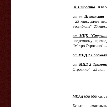
м. Строгино
1й ваго
от м. Щукинская
-
25 мин.
, далее п
вестибюль"-
25 мин.
;
от МЦК "Стрешн
подземному перехо
"Метро Строгино" -
от МЦД 2 Волокола
от МЦД 2 Трико
Строгино" -
25 мин.
МКАД 65й-66й км
, с
Будьте внимательн