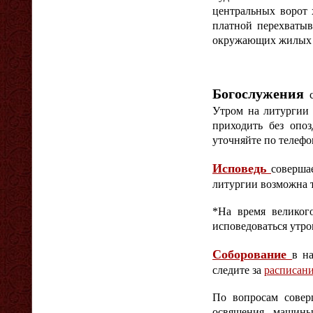
центральных ворот 
платной перехватыв
окружающих жилых 
Богослужения
Утром на литурги
приходить без опо
уточняйте по телефо
Исповедь
совершае
литургии возможна т
*На время велико
исповедоваться утром
Соборование
в н
следите за
расписан
По вопросам совер
освящения машины