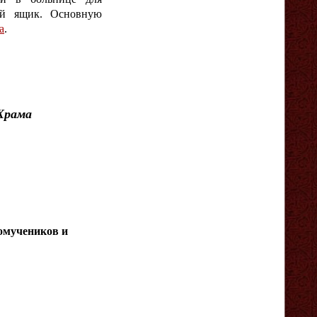
ной ящик. Основную
а
.
Храма
омучеников и