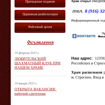
ежедне
Приходские издания
Храм открыт
тел.
8 (916) 3
Церковная реабилитация
Информационный отд
Файловый архив
Объявления
19 февраля 2025 г.
ЛЮБИТЕЛЬСКИЙ
Наш адрес:
123592
ШАХМАТНЫЙ КЛУБ ПРИ
Российских в Строги
НАШЕМ ХРАМЕ
Храм расположен
м. Строгино. Вход в
10 января 2025 г.
ОТКРЫТА ВАКАНСИЯ:
рабочий-сантехник