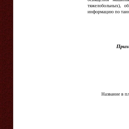
тяжелобольных), о
информацию по таин
Прих
Название в п