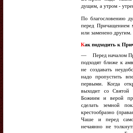
дущим, а утром - утр
По благословению ду
перед Причащением 
или заменено другим.
К
ак подходить к Пр
— Перед началом Пр
под­ходят ближе к ам
не создавать не­удо
надо пропустить вп
первыми. Когда отк
выходит со Святой 
Божиим и верой при
сделать земной по
крестообразно (права
Чаше и перед само
нечаянно не толкну