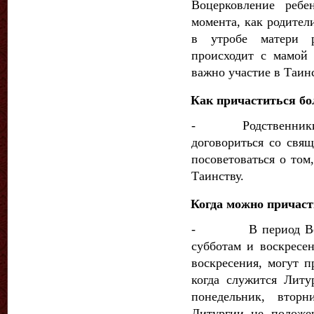
Воцерковление ребе
момента, как родители
в утробе матери р
происходит с мамой 
важно участие в Таин
Как причаститься бо
- Родственники бо
договорить­ся со св
посоветоваться о том
Таинству.
Когда можно причаст
- В период Велик
субботам и воскресе
воскресения, могут 
когда служится Лит
понедельник, втор
Литургии не положен