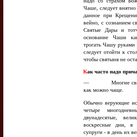
надо со страхом Бо
Чаше, следует внятно 
данное при Крещении
вейно, с сознанием с
Святые Дары и тотч
основание Чаши как
трогать Чашу руками 
следует отойти к сто
чтобы святыня не оста
К
ак часто надо прич
— Многие святые 
как можно чаще.
Обычно верующие ис
четыре многоднев
двунадесятые, вел
воскресные дни, в
супруги - в день их в