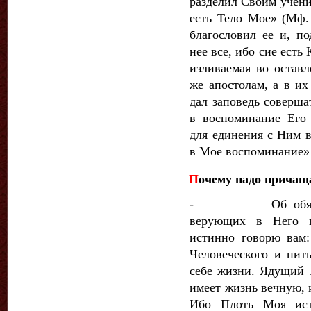
раз­делил Своим учени
есть Тело Мое» (Мф.
благословил ее и, по
нее все, ибо сие есть
изливаемая во оставл
же апостолам, а в и
дал заповедь совер­ш
в воспоминание Его 
для единения с Ним 
в Мое воспоминание» 
П
очему надо причащ
- Об обязатель
верующих в Него г
истинно говорю вам:
Человеческого и пит
себе жизни. Ядущий
имеет жизнь вечную, 
Ибо Плоть Моя ис