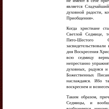
не имеют в себе при
является Сладчайши
духовной радости, к
Приобщения».
Когда христиане ст
Светлой Седмице, т
Пято-Шестого 
засвидетельствовали 
дня Воскресения Хрис
всю седмицу вер­
непрестанно упражня
духовных, радуяся и
Божественных Писа
наслаждаяся. Ибо т
воскреснем и вознесе
Таким образом, при
Седми­цы, и вооб
возбраняется никому