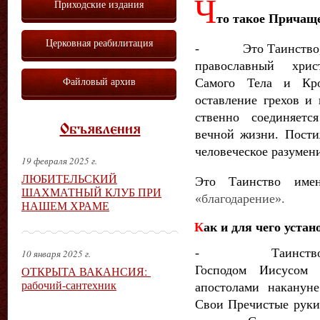
Ч
Приходские издания
то такое Причащ
Церковная реабилитация
- Это Таинство, в 
православ­ный хри
Файловый архив
Самого Тела и Кр
оставление грехов и
ственно соединяетс
Объявления
вечной жизни. По­ст
человеческое разумен
19 февраля 2025 г.
ЛЮБИТЕЛЬСКИЙ
Это Таинство име
ШАХМАТНЫЙ КЛУБ ПРИ
«благодаре­ние».
НАШЕМ ХРАМЕ
К
ак и для чего уста
- Таинство При
10 января 2025 г.
Господом Иисусом
ОТКРЫТА ВАКАНСИЯ:
рабочий-сантехник
апостолами наканун
Свои Пречистые руки 