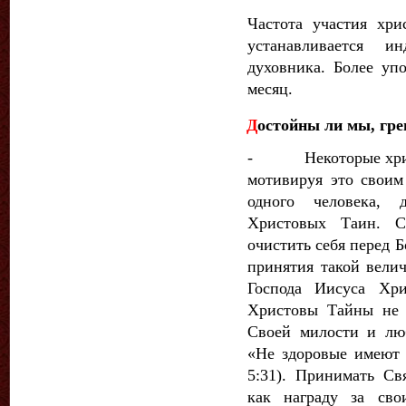
Частота участия хр
устанав­ливается и
духовника. Более упо
месяц.
Д
остойны ли мы, гр
- Некоторые христи
мотивируя это своим
одного человека, 
Христовых Таин. Ск
очистить себя перед Б
принятия такой вели
Господа Иисуса Хри
Христовы Тайны не 
Своей милости и лю
«Не здоровые имеют 
5:31). Принимать С
как награду за сво