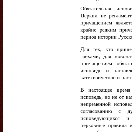
Обязательная испов
Церкви не регламен
причащением являет
крайне редким прич
период истории Русск
Для тех, кто приш
грехами, для новона
причащением обязат
исповедь и настав
катехизическое и паст
В настоящее время 
исповедь, но не от к
непременной испо­в
согласованию с д
исповедующихся и
церковные правила 