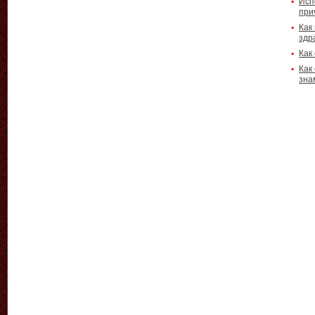
Исп
при
Как
здр
Как
Как
зна