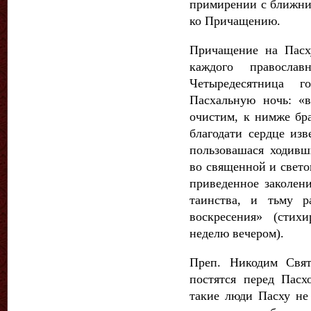
примирении с ближни
ко Причащению.
Причащение на Пасх
каждого православ
Четыредесятница 
Пасхальную ночь: «в
очистим, к нимже бр
благодати сердце из
пользовашася ходивш
во священной и свето
приведенное заколен
таинства, и тьму р
воскресения» (стих
неделю вечером).
Преп. Никодим Свят
постятся перед Пасх
такие люди Пасху не