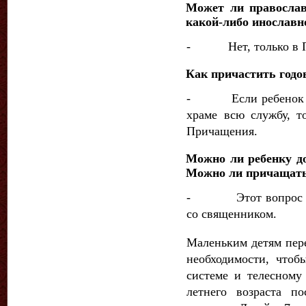
Может ли православ
какой-либо инославн
- Нет, только в Пр
Как причастить годо
- Если ребенок не 
храме всю службу, т
Причащения.
Можно ли ребенку до
Можно ли причащать
- Этот вопрос реш
со священ­ником.
Маленьким детям пер
не­обходимости, что
системе и теле­сному
летнего возраста п