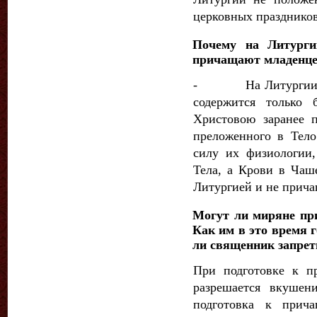
церковных праздников
Почему на Литург
причащают младенц
- На Литургии Пр
содержится только 
Христовою заранее 
преложенного в Тело
силу их физиологии,
Тела, а Крови в Чаш
Литургией и не при­ч
Могут ли миряне пр
Как им в это время
ли свя­щенник запре
При подготовке к п
разреша­ется вкуше
подготовка к прича