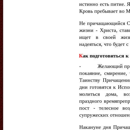
истинно есть питие
Кровь пребывает во Мн
Не причащающийся Св
жиз­ни - Христа, ста
ищет в своей жиз
надеяться, что будет 
К
ак подготовиться 
- Желающий причас
покаяние, смирение,
Таинству Причащения
дни готовятся к Испо
молиться дома, во
праздного времяпреп
пост - теле­сное в
супружеских отношен
Накануне дня Причащ