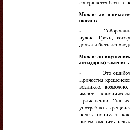
совершает­ся бесплатн
Можно ли причастит
поведи?
- Соборование не
нужна. Грехи, котор
должны быть исповед
Можно ли вкушением
антидором) заменить
- Это ошибочное 
Причастия крещенско
возникло, возможно,
имеют каноничес
Причащению Святых 
употреблять крещенс
нельзя понимать как
ничем заменить нельз