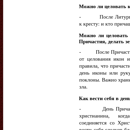
Можно ли целовать к
- После Литургии 
к кресту: и кто прича
Можно ли целовать 
Причастия, делать з
- После Причастия 
от целова­ния икон 
правила, что причаст
день иконы или рук
поклоны. Важно храни
зла.
Как вести себя в де
- День Причащени
христианина, ког
соединяется со Хрис
вести себя следует б