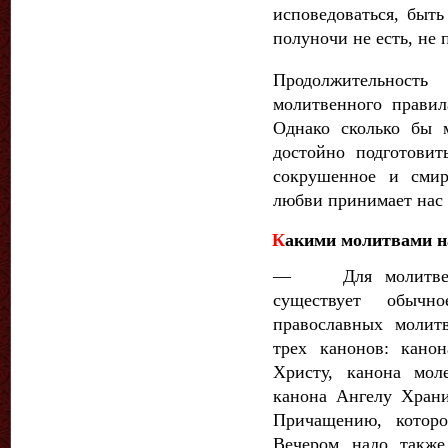
исповедо­ваться, быт
полуночи не есть, не 
Продолжительност
молитвенно­го прави
Однако сколько бы 
достойно подготови
сокрушенное и смир
любви принимает нас 
К
акими молитвами н
— Для молитвенн
существует обычн
православных молит
трех канонов: канон
Христу, канона мол
канона Ангелу Хран
Причащению, которо
Вечером надо также