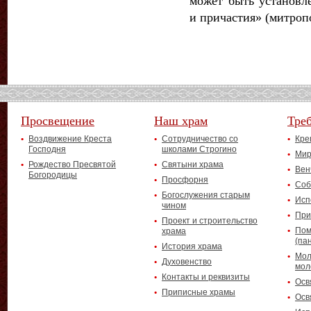
может быть установл
и причастия» (митроп
Просвещение
Наш храм
Тре
Воздвижение Креста
Сотрудничество со
Кре
Господня
школами Строгино
Мир
Рождество Пресвятой
Святыни храма
Вен
Богородицы
Просфорня
Соб
Богослужения старым
Исп
чином
При
Проект и строительство
Пом
храма
(па
История храма
Мол
Духовенство
мол
Контакты и реквизиты
Осв
Приписные храмы
Осв