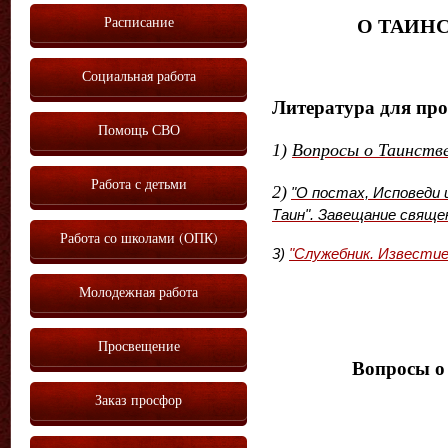
Расписание
О ТАИН
Социальная работа
Литература для про
Помощь СВО
1)
Вопросы о Таинств
Работа с детьми
2)
"О постах, Исповеди
Таин". Завещание свяще
Работа со школами (ОПК)
3)
"Служебник. Известие
Молодежная работа
Просвещение
Вопросы о
Заказ просфор