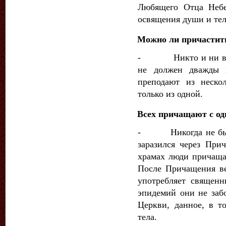
Любящего Отца Небес
освящения души и тел
Можно ли причастить
- Никто и ни в как
не должен дважды 
преподают из неско
только из одной.
Всех причащают с од
- Никогда не было 
заразился че­рез Пр
храмах люди причащаю
После Причащения в
употребляет священн
эпи­демий они не за
Церкви, данное, в т
тела.