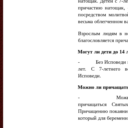
натощак. Детей с 7-л
причастию натощак, 
посредством молитво
весьма облегченном в
Взрослым людям в н
благо­словляется прич
Могут ли дети до 14 
- Без Исповеди мог
лет. С 7-летнего в
Исповеди.
Можно ли причащать
- Можно. Бере
причащаться Святы
Причащению покаяние
который для беременн