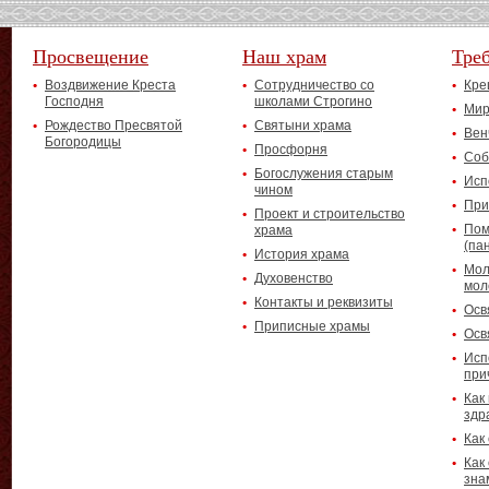
Просвещение
Наш храм
Тре
Воздвижение Креста
Сотрудничество со
Кре
Господня
школами Строгино
Мир
Рождество Пресвятой
Святыни храма
Вен
Богородицы
Просфорня
Соб
Богослужения старым
Исп
чином
При
Проект и строительство
Пом
храма
(па
История храма
Мол
Духовенство
мол
Контакты и реквизиты
Осв
Приписные храмы
Осв
Исп
при
Как
здр
Как
Как
зна