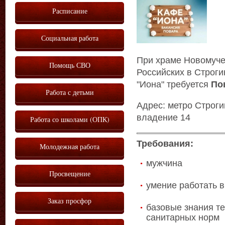
Расписание
Социальная работа
При храме Новомуче
Помощь СВО
Российских в Строг
"Иона" требуется
По
Работа с детьми
Адрес: метро Строги
владение 14
Работа со школами (ОПК)
Требования:
Молодежная работа
мужчина
Просвещение
умение работать в
Заказ просфор
базовые знания т
санитарных норм