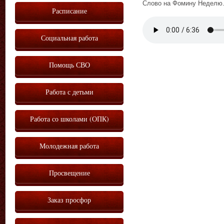
Слово на Фомину Неделю.
Расписание
Vm
P
Социальная работа
Помощь СВО
Работа с детьми
Работа со школами (ОПК)
Молодежная работа
Просвещение
Заказ просфор