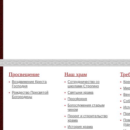
Просвещение
Наш храм
Тре
Воздвижение Креста
Сотрудничество со
Кре
Господня
школами Строгино
Мир
Рождество Пресвятой
Святыни храма
Вен
Богородицы
Просфорня
Соб
Богослужения старым
Исп
чином
При
Проект и строительство
Пом
храма
(па
История храма