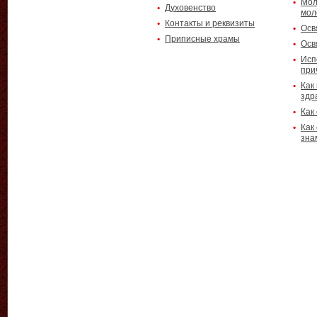
Мол
Духовенство
мол
Контакты и реквизиты
Осв
Приписные храмы
Осв
Исп
при
Как
здр
Как
Как
зна