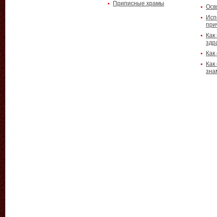
Приписные храмы
Осв
Исп
при
Как
здр
Как
Как
зна