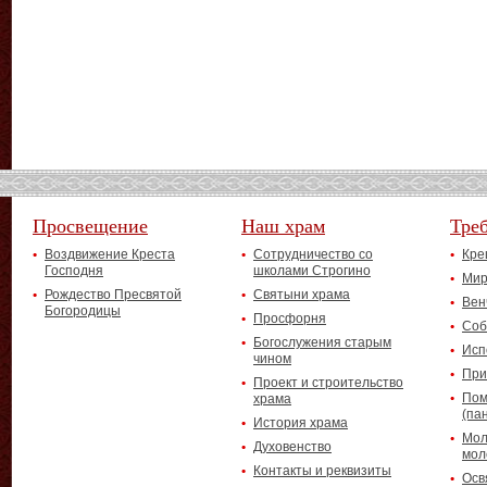
Просвещение
Наш храм
Тре
Воздвижение Креста
Сотрудничество со
Кре
Господня
школами Строгино
Мир
Рождество Пресвятой
Святыни храма
Вен
Богородицы
Просфорня
Соб
Богослужения старым
Исп
чином
При
Проект и строительство
Пом
храма
(па
История храма
Мол
Духовенство
мол
Контакты и реквизиты
Осв