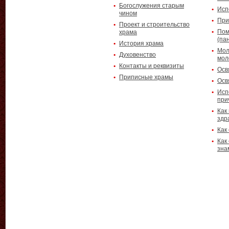
Богослужения старым
Исп
чином
При
Проект и строительство
Пом
храма
(па
История храма
Мол
Духовенство
мол
Контакты и реквизиты
Осв
Приписные храмы
Осв
Исп
при
Как
здр
Как
Как
зна