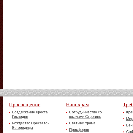
Просвещение
Наш храм
Тре
Воздвижение Креста
Сотрудничество со
Кре
Господня
школами Строгино
Мир
Рождество Пресвятой
Святыни храма
Вен
Богородицы
Просфорня
Соб