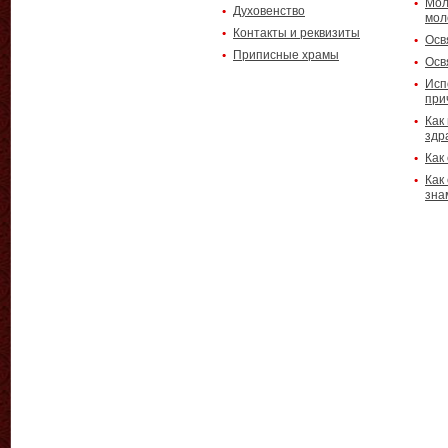
Мол
Духовенство
мол
Контакты и реквизиты
Осв
Приписные храмы
Осв
Исп
при
Как
здр
Как
Как
зна