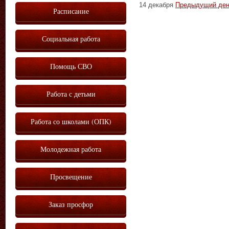
14 декабря
Предыдущий де
Расписание
Социальная работа
Помощь СВО
Работа с детьми
Работа со школами (ОПК)
Молодежная работа
Просвещение
Заказ просфор