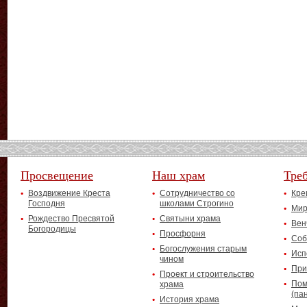
Просвещение
Наш храм
Тре
Воздвижение Креста
Сотрудничество со
Кре
Господня
школами Строгино
Мир
Рождество Пресвятой
Святыни храма
Вен
Богородицы
Просфорня
Соб
Богослужения старым
Исп
чином
При
Проект и строительство
Пом
храма
(па
История храма