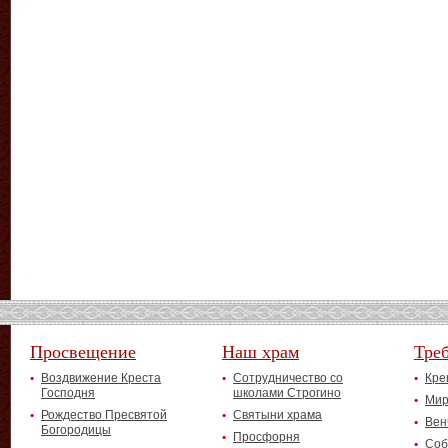
Просвещение
Наш храм
Тре
Воздвижение Креста
Сотрудничество со
Кре
Господня
школами Строгино
Мир
Рождество Пресвятой
Святыни храма
Вен
Богородицы
Просфорня
Соб