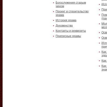
Богослужения старым
Исп
чином
При
Проект и строительство
Пом
храма
(па
История храма
Мол
Духовенство
мол
Контакты и реквизиты
Осв
Приписные храмы
Осв
Исп
при
Как
здр
Как
Как
зна