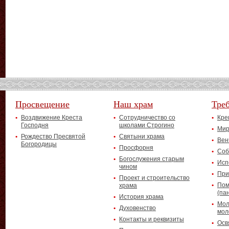
Просвещение
Наш храм
Тре
Воздвижение Креста
Сотрудничество со
Кре
Господня
школами Строгино
Мир
Рождество Пресвятой
Святыни храма
Вен
Богородицы
Просфорня
Соб
Богослужения старым
Исп
чином
При
Проект и строительство
Пом
храма
(па
История храма
Мол
Духовенство
мол
Контакты и реквизиты
Осв