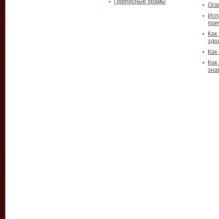
Приписные храмы
Осв
Исп
при
Как
здр
Как
Как
зна