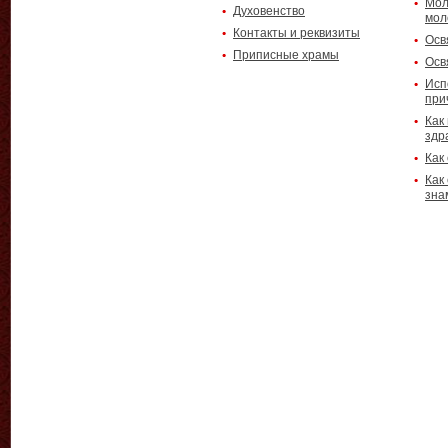
Мол
Духовенство
мол
Контакты и реквизиты
Осв
Приписные храмы
Осв
Исп
при
Как
здр
Как
Как
зна