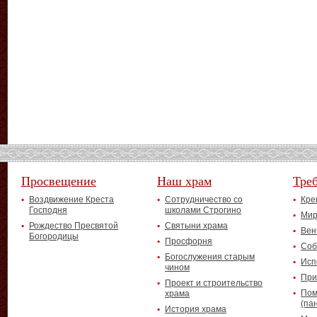
Просвещение
Наш храм
Тре
Воздвижение Креста
Сотрудничество со
Кре
Господня
школами Строгино
Мир
Рождество Пресвятой
Святыни храма
Вен
Богородицы
Просфорня
Соб
Богослужения старым
Исп
чином
При
Проект и строительство
Пом
храма
(па
История храма