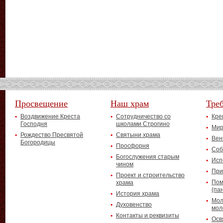
Просвещение
Наш храм
Тре
Воздвижение Креста
Сотрудничество со
Кре
Господня
школами Строгино
Мир
Рождество Пресвятой
Святыни храма
Вен
Богородицы
Просфорня
Соб
Богослужения старым
Исп
чином
При
Проект и строительство
Пом
храма
(па
История храма
Мол
Духовенство
мол
Контакты и реквизиты
Осв