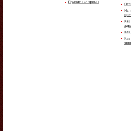
Приписные храмы
Осв
Исп
при
Как
здр
Как
Как
зна