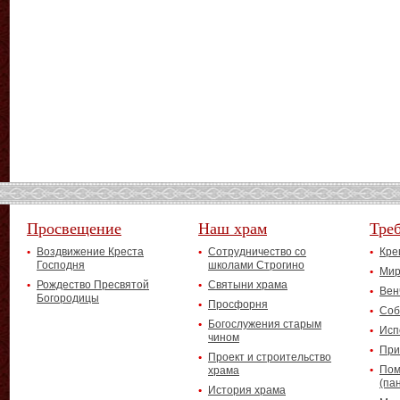
Просвещение
Наш храм
Тре
Воздвижение Креста
Сотрудничество со
Кре
Господня
школами Строгино
Мир
Рождество Пресвятой
Святыни храма
Вен
Богородицы
Просфорня
Соб
Богослужения старым
Исп
чином
При
Проект и строительство
Пом
храма
(па
История храма