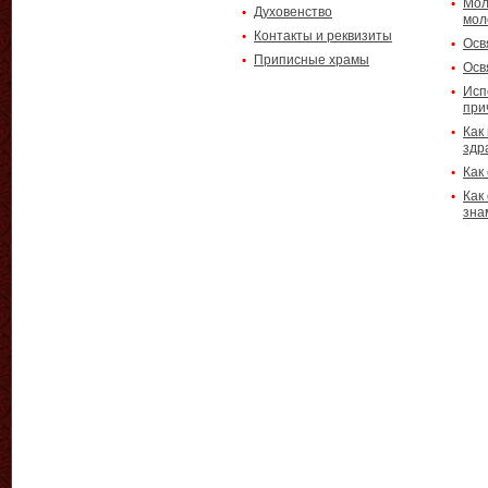
Мол
Духовенство
мол
Контакты и реквизиты
Осв
Приписные храмы
Осв
Исп
при
Как
здр
Как
Как
зна