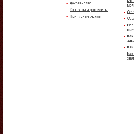
Мол
Духовенство
мол
Контакты и реквизиты
Осв
Приписные храмы
Осв
Исп
при
Как
здр
Как
Как
зна