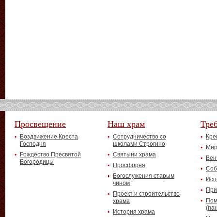
Просвещение
Наш храм
Тре
Воздвижение Креста
Сотрудничество со
Кре
Господня
школами Строгино
Мир
Рождество Пресвятой
Святыни храма
Вен
Богородицы
Просфорня
Соб
Богослужения старым
Исп
чином
При
Проект и строительство
Пом
храма
(па
История храма