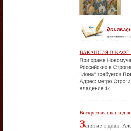
Обьявле
временные обь
ВАКАНСИЯ В КАФЕ
При храме Новомуче
Российских в Строг
"Иона" требуется
По
Адрес: метро Строги
владение 14
Воскресная школа для
З
анятие с диак. А