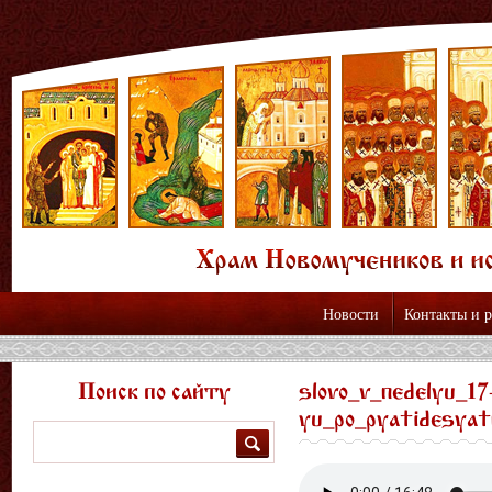
Новости
Контакты и 
Поиск по сайту
slovo_v_nedelyu_17
yu_po_pyatidesyatn
Поиск