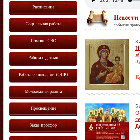
Расписание
Новости
Социальная работа
события право
Помощь СВО
8 
И
«
Работа с детьми
п
Работа со школами (ОПК)
К
Молодежная работа
5 
Просвещение
О
с
Заказ просфор
Д