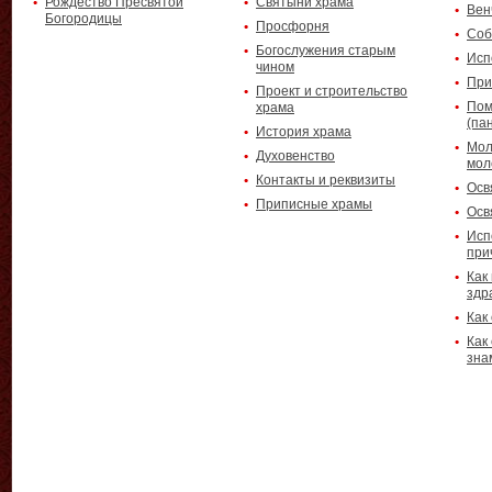
Рождество Пресвятой
Святыни храма
Вен
Богородицы
Просфорня
Соб
Богослужения старым
Исп
чином
При
Проект и строительство
Пом
храма
(па
История храма
Мол
Духовенство
мол
Контакты и реквизиты
Осв
Приписные храмы
Осв
Исп
при
Как
здр
Как
Как
зна