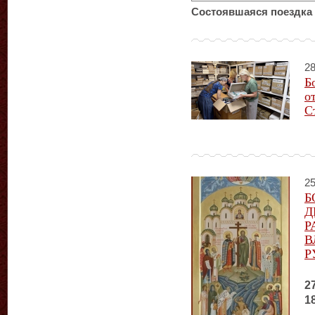
Состоявшаяся поездка 
28
Б
о
С
25
Б
Д
Р
В
Р
2
1