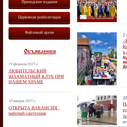
Приходские издания
Церковная реабилитация
Файловый архив
2 
«
К
Объявления
1 
б
м
19 февраля 2025 г.
Д
ЛЮБИТЕЛЬСКИЙ
ШАХМАТНЫЙ КЛУБ ПРИ
НАШЕМ ХРАМЕ
29
10 января 2025 г.
Н
ОТКРЫТА ВАКАНСИЯ:
п
рабочий-сантехник
Др
ит