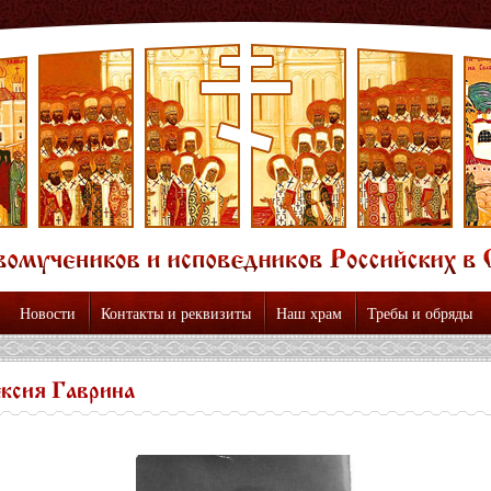
Новости
Контакты и реквизиты
Наш храм
Требы и обряды
ксия Гаврина