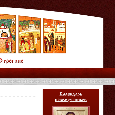
Календарь
новомучеников