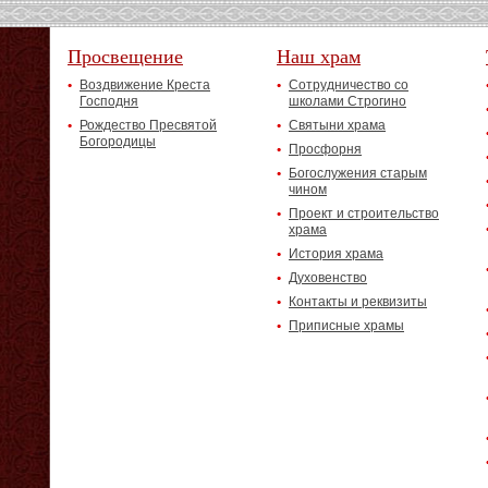
Просвещение
Наш храм
Воздвижение Креста
Сотрудничество со
Господня
школами Строгино
Рождество Пресвятой
Святыни храма
Богородицы
Просфорня
Богослужения старым
чином
Проект и строительство
храма
История храма
Духовенство
Контакты и реквизиты
Приписные храмы