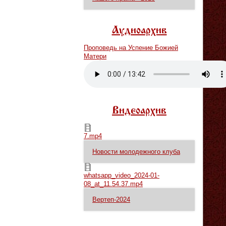
Аудиоархив
Проповедь на Успение Божией
Матери
Vm
P
Видеоархив
7.mp4
7.mp4
Новости молодежного клуба
whatsapp_video_2024-01-08_at_11.54.37.mp4
whatsapp_video_2024-01-
08_at_11.54.37.mp4
Вертеп-2024