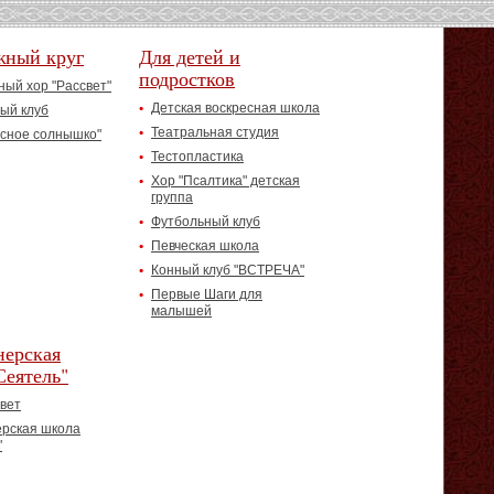
жный круг
Для детей и
подростков
ый хор "Рассвет"
Детская воскресная школа
ый клуб
Театральная студия
асное солнышко"
Тестопластика
Хор "Псалтика" детская
группа
Футбольный клуб
Певческая школа
Конный клуб "ВСТРЕЧА"
Первые Шаги для
малышей
ерская
Сеятель"
вет
рская школа
"