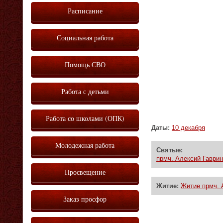
Расписание
Социальная работа
Помощь СВО
Работа с детьми
Работа со школами (ОПК)
Даты:
10 декабря
Молодежная работа
Святые:
прмч. Алексий Гаврин
Просвещение
Житие:
Житие прмч. 
Заказ просфор