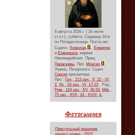
8 августа 2026 г. ( 26 июля
ст.ст.), суббота.
Седмица 10-я
по Пятидесятнице.
Поста нет.
Сщмчч.
Ермолая
,
Ермиппа
и
Ермократа
, иереев
Никомидийских. Прмц.
Параскевы
. Прп.
Моисея
Угрина, Печерского. Сщмч.
Сергия
пресвитера.
Прп.:
Гал., 213 зач., V, 22 - VI,
2.
Лк., 24 зач., VI, 17-23
. Ряд.:
Рим., 119 зач., XV, 30-33.
Мф.,
73 зач., XVII, 24 - XVIII, 4.
Фотогалерея
Престольный праздник
нашего храма - 2023