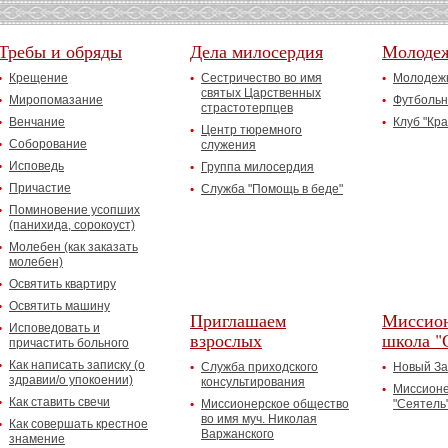
Требы и обряды
Дела милосердия
Молоде
Крещение
Сестричество во имя
Молодежн
святых Царственных
Миропомазание
Футбольн
страстотерпцев
Венчание
Клуб "Кр
Центр тюремного
Соборование
служения
Исповедь
Группа милосердия
Причастие
Служба "Помощь в беде"
Поминовение усопших
(панихида, сорокоуст)
Молебен (как заказать
молебен)
Освятить квартиру
Освятить машину
Приглашаем
Миссион
Исповедовать и
взрослых
школа "
причастить больного
Как написать записку (о
Служба приходского
Новый За
здравии/о упокоении)
консультирования
Миссионе
Как ставить свечи
Миссионерское общество
"Сеятель
во имя муч. Николая
Как совершать крестное
Варжанского
знамение