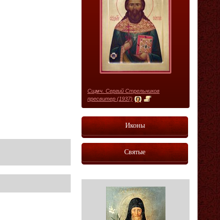
Сщмч. Сергий Стрельников
пресвитер (1937)
Иконы
Святые