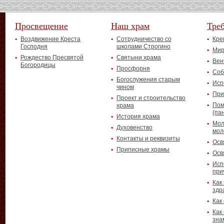
Просвещение
Наш храм
Тре
Воздвижение Креста
Сотрудничество со
Кре
Господня
школами Строгино
Мир
Рождество Пресвятой
Святыни храма
Вен
Богородицы
Просфорня
Соб
Богослужения старым
Исп
чином
При
Проект и строительство
Пом
храма
(па
История храма
Мол
Духовенство
мол
Контакты и реквизиты
Осв
Приписные храмы
Осв
Исп
при
Как
здр
Как
Как
зна