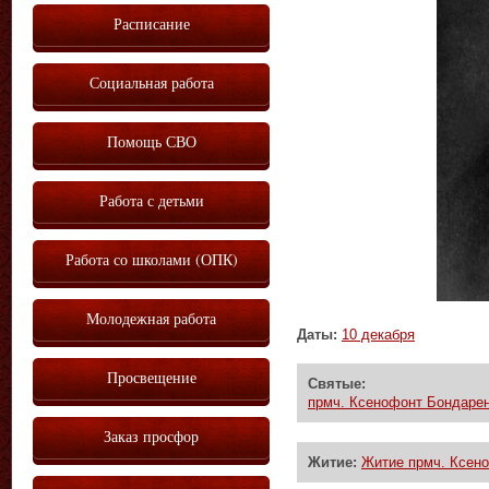
Расписание
Социальная работа
Помощь СВО
Работа с детьми
Работа со школами (ОПК)
Молодежная работа
Даты:
10 декабря
Просвещение
Святые:
прмч. Ксенофонт Бондаре
Заказ просфор
Житие:
Житие прмч. Ксен