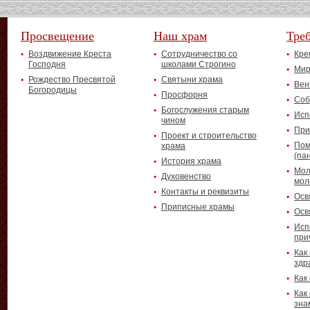
Просвещение
Наш храм
Тре
Воздвижение Креста
Сотрудничество со
Кре
Господня
школами Строгино
Мир
Рождество Пресвятой
Святыни храма
Вен
Богородицы
Просфорня
Соб
Богослужения старым
Исп
чином
При
Проект и строительство
Пом
храма
(па
История храма
Мол
Духовенство
мол
Контакты и реквизиты
Осв
Приписные храмы
Осв
Исп
при
Как
здр
Как
Как
зна