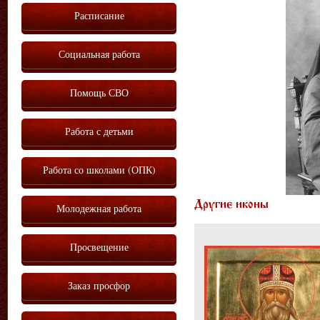
Расписание
Социальная работа
Помощь СВО
Работа с детьми
Работа со школами (ОПК)
Другие иконы
Молодежная работа
Просвещение
Заказ просфор