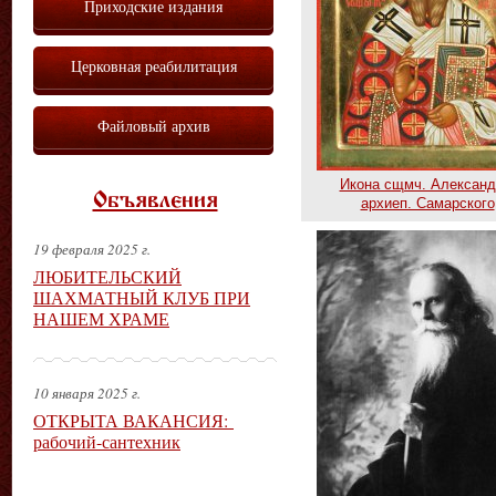
Приходские издания
Церковная реабилитация
Файловый архив
Икона сщмч. Александ
Объявления
архиеп. Самарского
19 февраля 2025 г.
ЛЮБИТЕЛЬСКИЙ
ШАХМАТНЫЙ КЛУБ ПРИ
НАШЕМ ХРАМЕ
10 января 2025 г.
ОТКРЫТА ВАКАНСИЯ:
рабочий-сантехник