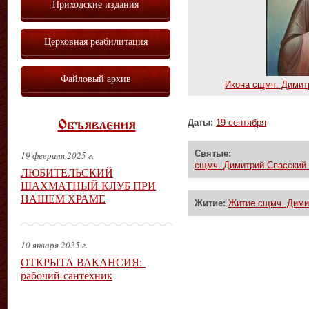
Приходские издания
Церковная реабилитация
Файловый архив
Икона сщмч. Димитр
Даты:
19 сентября
Объявления
Святые:
19 февраля 2025 г.
сщмч. Димитрий Спасский 
ЛЮБИТЕЛЬСКИЙ
ШАХМАТНЫЙ КЛУБ ПРИ
НАШЕМ ХРАМЕ
Житие:
Житие сщмч. Димит
10 января 2025 г.
ОТКРЫТА ВАКАНСИЯ:
рабочий-сантехник