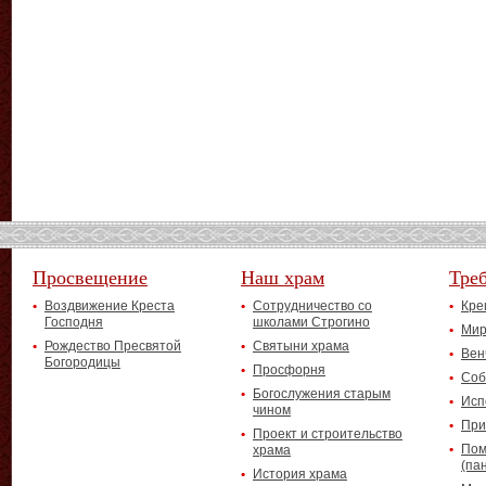
Просвещение
Наш храм
Тре
Воздвижение Креста
Сотрудничество со
Кре
Господня
школами Строгино
Мир
Рождество Пресвятой
Святыни храма
Вен
Богородицы
Просфорня
Соб
Богослужения старым
Исп
чином
При
Проект и строительство
Пом
храма
(па
История храма