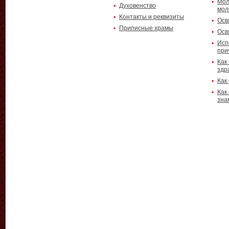
Мол
Духовенство
мол
Контакты и реквизиты
Осв
Приписные храмы
Осв
Исп
при
Как
здр
Как
Как
зна