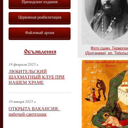
Приходские издания
Церковная реабилитация
Файловый архив
Фото сщмч. Гермоге
Объявления
(Долганева), еп. Тоболь
19 февраля 2025 г.
ЛЮБИТЕЛЬСКИЙ
ШАХМАТНЫЙ КЛУБ ПРИ
НАШЕМ ХРАМЕ
10 января 2025 г.
ОТКРЫТА ВАКАНСИЯ:
рабочий-сантехник