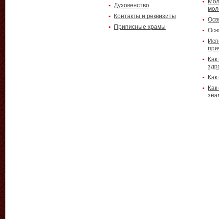
Мол
Духовенство
мол
Контакты и реквизиты
Осв
Приписные храмы
Осв
Исп
при
Как
здр
Как
Как
зна