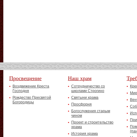
Просвещение
Наш храм
Тре
Воздвижение Креста
Сотрудничество со
Кре
Господня
школами Строгино
Мир
Рождество Пресвятой
Святыни храма
Вен
Богородицы
Просфорня
Соб
Богослужения старым
Исп
чином
При
Проект и строительство
Пом
храма
(па
История храма