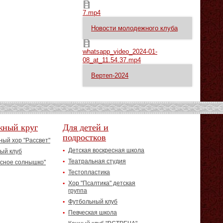
7.mp4
7.mp4
Новости молодежного клуба
whatsapp_video_2024-01-08_at_11.54.37.mp4
whatsapp_video_2024-01-
08_at_11.54.37.mp4
Вертеп-2024
жный круг
Для детей и
подростков
ый хор "Рассвет"
Детская воскресная школа
ый клуб
Театральная студия
асное солнышко"
Тестопластика
Хор "Псалтика" детская
группа
Футбольный клуб
Певческая школа