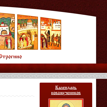
Календарь
новомучеников