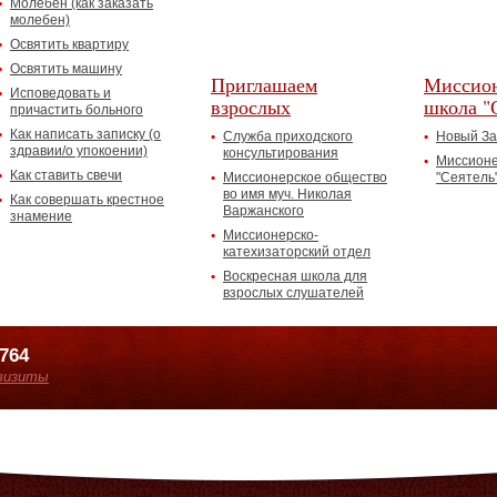
Молебен (как заказать
молебен)
Освятить квартиру
Освятить машину
Приглашаем
Миссион
Исповедовать и
взрослых
школа "
причастить больного
Как написать записку (о
Служба приходского
Новый За
здравии/о упокоении)
консультирования
Миссионе
Как ставить свечи
Миссионерское общество
"Сеятель
во имя муч. Николая
Как совершать крестное
Варжанского
знамение
Миссионерско-
катехизаторский отдел
Воскресная школа для
взрослых слушателей
7764
визиты