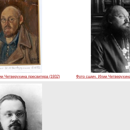
и Четверухина пресвитера (1932)
Фото сщмч. Илии Четверухина