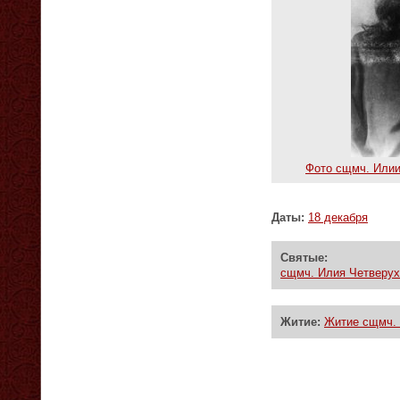
Фото сщмч. Илии
Даты:
18 декабря
Святые:
сщмч. Илия Четверухи
Житие:
Житие сщмч. 