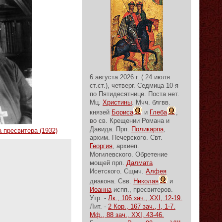
6 августа 2026 г. ( 24 июля
ст.ст.), четверг.
Седмица 10-я
по Пятидесятнице.
Поста нет.
Мц.
Христины
. Мчч. блгвв.
князей
Бориса
и
Глеба
,
во св. Крещении Романа и
Давида. Прп.
Поликарпа
,
 пресвитера (1932)
архим. Печерского. Свт.
Георгия
, архиеп.
Могилевского. Обретение
мощей прп.
Далмата
Исетского. Сщмч.
Алфея
диакона. Свв.
Николая
и
Иоанна
испп., пресвитеров.
Утр. -
Лк., 106 зач., XXI, 12-19.
Лит. -
2 Кор., 167 зач., I, 1-7.
Мф., 88 зач., XXI, 43-46.