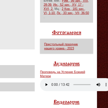
Блгвв. кнн.:
Рим., 99 зач., VIII,
28-39.
Ин., 52 зач., XV, 17 -
XVI, 2.
Мц.:
2 Кор., 181 зач.,
VI, 1-10.
Лк., 33 зач., VII, 36-50
.
Фотогалерея
Престольный праздник
нашего храма - 2023
Аудиоархив
Проповедь на Успение Божией
Матери
Vm
P
Видеоархив