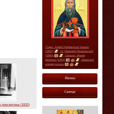
Сщмч. Алфей Корбанский диакон
(1937)
,
св. Николай Понгильский
(1942)
,
Свщисп. Иоанн
Калинин (1951)
,
Мгарские
новомученики
Иконы
Святые
 пресвитера (1932)