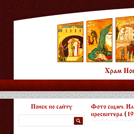
Поиск по сайту
Фото сщмч. Ил
пресвитера (1
Поиск