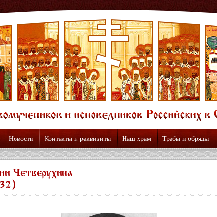
Новости
Контакты и реквизиты
Наш храм
Требы и обряды
ии Четверухина
932)