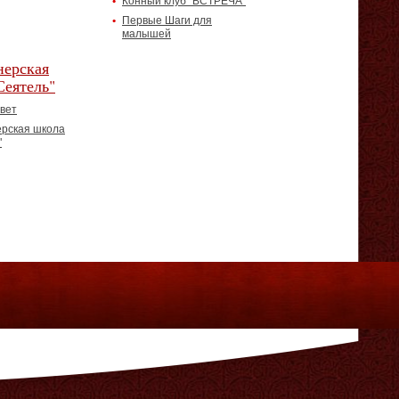
Конный клуб "ВСТРЕЧА"
Первые Шаги для
малышей
ерская
Сеятель"
вет
рская школа
"