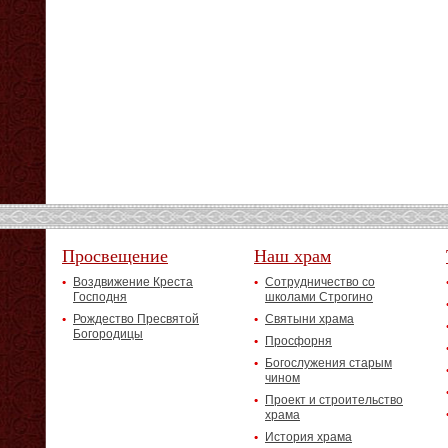
Просвещение
Наш храм
Воздвижение Креста
Сотрудничество со
Господня
школами Строгино
Рождество Пресвятой
Святыни храма
Богородицы
Просфорня
Богослужения старым
чином
Проект и строительство
храма
История храма