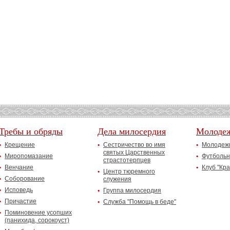
Требы и обряды
Дела милосердия
Молоде
Крещение
Сестричество во имя
Молодежн
святых Царственных
Миропомазание
Футбольн
страстотерпцев
Венчание
Клуб "Кр
Центр тюремного
Соборование
служения
Исповедь
Группа милосердия
Причастие
Служба "Помощь в беде"
Поминовение усопших
(панихида, сорокоуст)