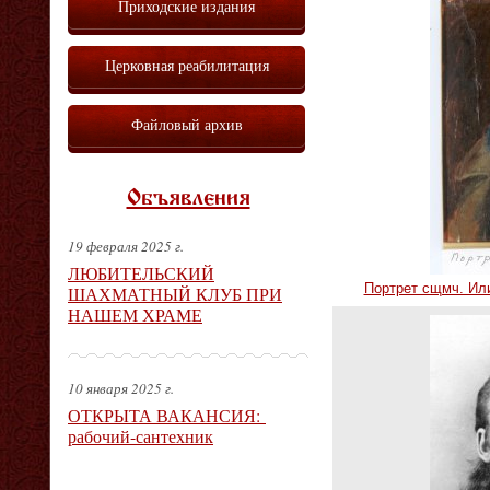
Приходские издания
Церковная реабилитация
Файловый архив
Объявления
19 февраля 2025 г.
ЛЮБИТЕЛЬСКИЙ
Портрет сщмч. Или
ШАХМАТНЫЙ КЛУБ ПРИ
НАШЕМ ХРАМЕ
10 января 2025 г.
ОТКРЫТА ВАКАНСИЯ:
рабочий-сантехник