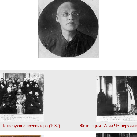
 Четверухина пресвитера (1932)
Фото сщмч. Илии Четверухина