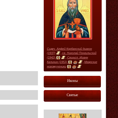
Сщмч. Алфей Корбанский диакон
(1937)
,
св. Николай Понгильский
(1942)
,
Свщисп. Иоанн
Калинин (1951)
,
Мгарские
новомученики
Иконы
Святые