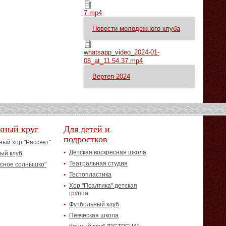
7.mp4
7.mp4
Новости молодежного клуба
whatsapp_video_2024-01-08_at_11.54.37.mp4
whatsapp_video_2024-01-
08_at_11.54.37.mp4
Вертеп-2024
жный круг
Для детей и
подростков
ый хор "Рассвет"
Детская воскресная школа
ый клуб
Театральная студия
асное солнышко"
Тестопластика
Хор "Псалтика" детская
группа
Футбольный клуб
Певческая школа