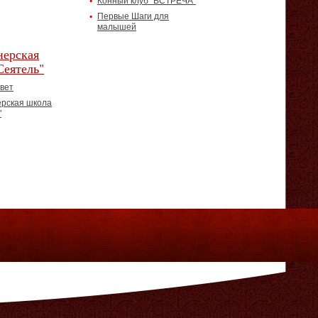
Конный клуб "ВСТРЕЧА"
Первые Шаги для
малышей
ерская
Сеятель"
вет
рская школа
"