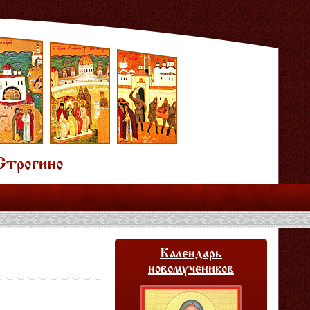
Календарь
новомучеников