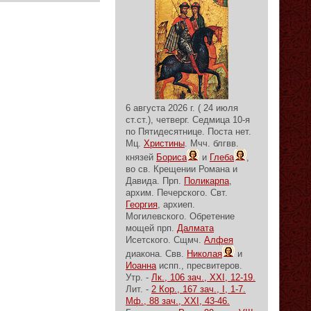
6 августа 2026 г. ( 24 июля
ст.ст.), четверг.
Седмица 10-я
по Пятидесятнице.
Поста нет.
Мц.
Христины
. Мчч. блгвв.
князей
Бориса
и
Глеба
,
во св. Крещении Романа и
Давида. Прп.
Поликарпа
,
архим. Печерского. Свт.
Георгия
, архиеп.
Могилевского. Обретение
мощей прп.
Далмата
Исетского. Сщмч.
Алфея
диакона. Свв.
Николая
и
Иоанна
испп., пресвитеров.
Утр. -
Лк., 106 зач., XXI, 12-19.
Лит. -
2 Кор., 167 зач., I, 1-7.
Мф., 88 зач., XXI, 43-46.