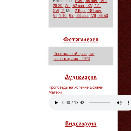
Блгвв. кнн.:
Рим., 99 зач., VIII,
28-39.
Ин., 52 зач., XV, 17 -
XVI, 2.
Мц.:
2 Кор., 181 зач.,
VI, 1-10.
Лк., 33 зач., VII, 36-50
.
Фотогалерея
Престольный праздник
нашего храма - 2023
Аудиоархив
Проповедь на Успение Божией
Матери
Vm
P
Видеоархив