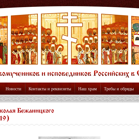
Новости
Контакты и реквизиты
Наш храм
Требы и обряды
колая Бежаницкого
919)