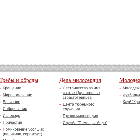
Требы и обряды
Дела милосердия
Молоде
Крещение
Сестричество во имя
Молодежн
святых Царственных
Миропомазание
Футбольн
страстотерпцев
Венчание
Клуб "Кр
Центр тюремного
Соборование
служения
Исповедь
Группа милосердия
Причастие
Служба "Помощь в беде"
Поминовение усопших
(панихида, сорокоуст)