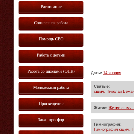
Расписание
Социальная работа
Помощь СВО
Работа с детьми
Работа со школами (ОПК)
Даты:
14 января
Святые:
Молодежная работа
сщмч. Николай Бежан
Просвещение
Житие:
Житие сщмч. 
Заказ просфор
Гимнография:
Гимнография сщмч. Н