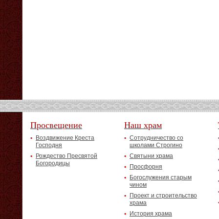
Просвещение
Наш храм
Воздвижение Креста
Сотрудничество со
Господня
школами Строгино
Рождество Пресвятой
Святыни храма
Богородицы
Просфорня
Богослужения старым
чином
Проект и строительство
храма
История храма