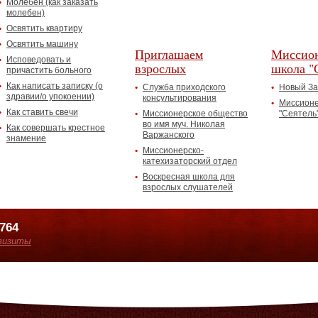
Молебен (как заказать
молебен)
Освятить квартиру
Освятить машину
Приглашаем
Миссион
Исповедовать и
взрослых
школа "
причастить больного
Как написать записку (о
Служба приходского
Новый За
здравии/о упокоении)
консультирования
Миссионе
Как ставить свечи
Миссионерское общество
"Сеятель
во имя муч. Николая
Как совершать крестное
Варжанского
знамение
Миссионерско-
катехизаторский отдел
Воскресная школа для
взрослых слушателей
7764
визиты