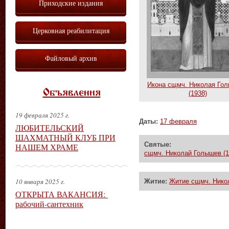
Приходские издания
Церковная реабилитация
Файловый архив
Икона сщмч. Николая Го
Объявления
(1938)
19 февраля 2025 г.
Даты:
17 февраля
ЛЮБИТЕЛЬСКИЙ
ШАХМАТНЫЙ КЛУБ ПРИ
Святые:
НАШЕМ ХРАМЕ
сщмч. Николай Голышев (1
10 января 2025 г.
Житие:
Житие сщмч. Нико
ОТКРЫТА ВАКАНСИЯ:
рабочий-сантехник