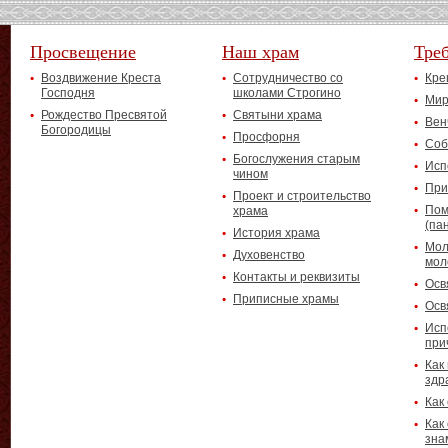
Просвещение
Наш храм
Тре
Воздвижение Креста
Сотрудничество со
Кре
Господня
школами Строгино
Мир
Рождество Пресвятой
Святыни храма
Вен
Богородицы
Просфорня
Соб
Богослужения старым
Исп
чином
При
Проект и строительство
Пом
храма
(па
История храма
Мол
Духовенство
мол
Контакты и реквизиты
Осв
Приписные храмы
Осв
Исп
при
Как
здр
Как
Как
зна