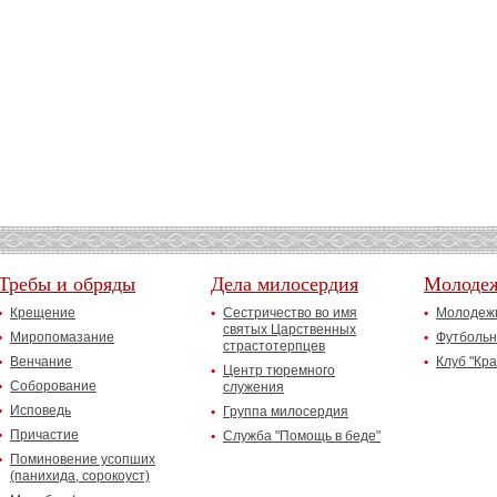
Требы и обряды
Дела милосердия
Молоде
Крещение
Сестричество во имя
Молодежн
святых Царственных
Миропомазание
Футбольн
страстотерпцев
Венчание
Клуб "Кр
Центр тюремного
Соборование
служения
Исповедь
Группа милосердия
Причастие
Служба "Помощь в беде"
Поминовение усопших
(панихида, сорокоуст)