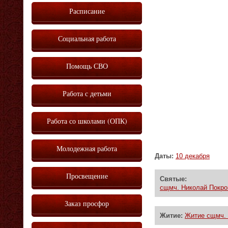
Расписание
Социальная работа
Помощь СВО
Работа с детьми
Работа со школами (ОПК)
Молодежная работа
Даты:
10 декабря
Просвещение
Святые:
сщмч. Николай Покро
Заказ просфор
Житие:
Житие сщмч. 