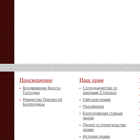
Просвещение
Наш храм
Воздвижение Креста
Сотрудничество со
Господня
школами Строгино
Рождество Пресвятой
Святыни храма
Богородицы
Просфорня
Богослужения старым
чином
Проект и строительство
храма
История храма