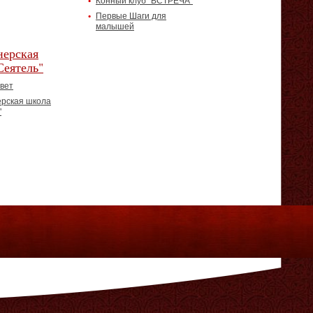
Конный клуб "ВСТРЕЧА"
Первые Шаги для
малышей
ерская
Сеятель"
вет
рская школа
"