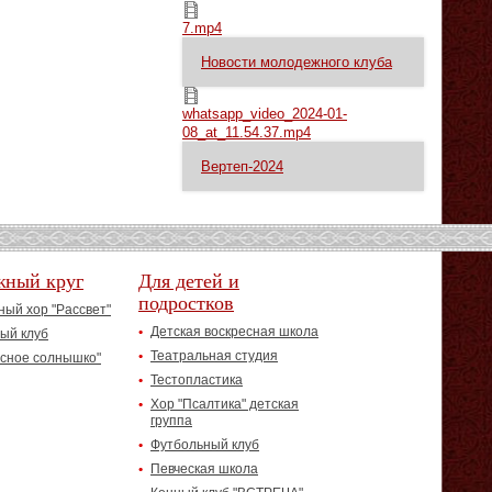
7.mp4
7.mp4
Новости молодежного клуба
whatsapp_video_2024-01-08_at_11.54.37.mp4
whatsapp_video_2024-01-
08_at_11.54.37.mp4
Вертеп-2024
жный круг
Для детей и
подростков
ый хор "Рассвет"
Детская воскресная школа
ый клуб
Театральная студия
асное солнышко"
Тестопластика
Хор "Псалтика" детская
группа
Футбольный клуб
Певческая школа