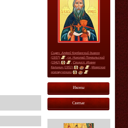
Сщмч. Алфей Корбанский диакон
(1937)
,
св. Николай Понгильский
(1942)
,
Свщисп. Иоанн
Калинин (1951)
,
Мгарские
новомученики
Иконы
Святые