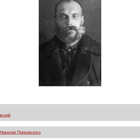
вский
Николая Покровского