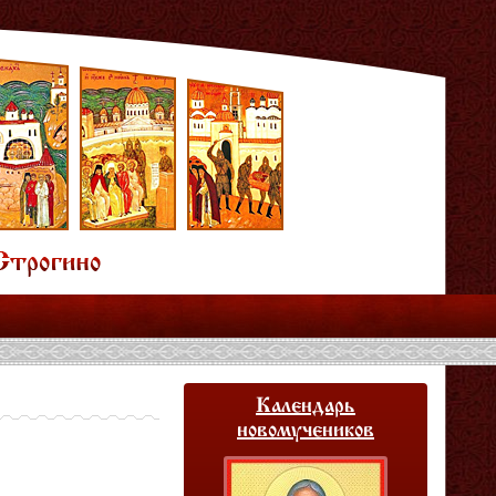
Календарь
новомучеников