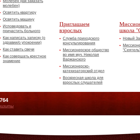
Молебен (как заказать
молебен)
Освятить квартиру
Освятить машину
Приглашаем
Миссион
Исповедовать и
взрослых
школа "
причастить больного
Как написать записку (о
Служба приходского
Новый За
здравии/о упокоении)
консультирования
Миссионе
Как ставить свечи
Миссионерское общество
"Сеятель
во имя муч. Николая
Как совершать крестное
Варжанского
знамение
Миссионерско-
катехизаторский отдел
Воскресная школа для
взрослых слушателей
7764
визиты