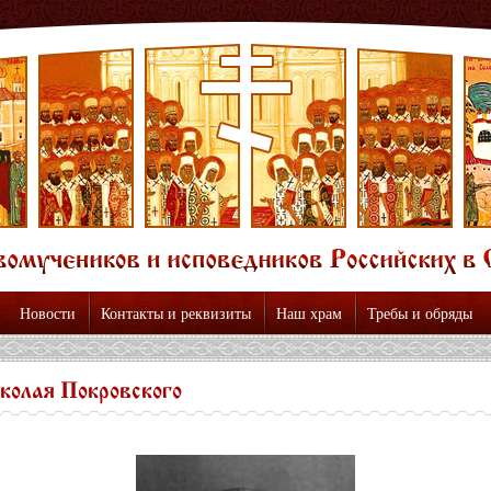
Новости
Контакты и реквизиты
Наш храм
Требы и обряды
колая Покровского