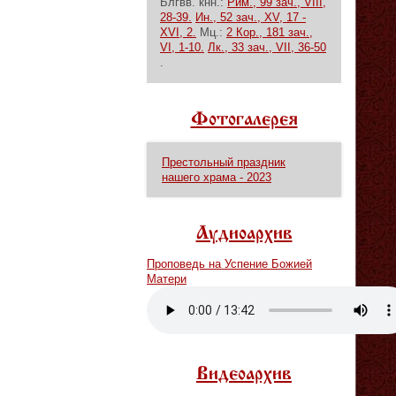
Блгвв. кнн.:
Рим., 99 зач., VIII,
28-39.
Ин., 52 зач., XV, 17 -
XVI, 2.
Мц.:
2 Кор., 181 зач.,
VI, 1-10.
Лк., 33 зач., VII, 36-50
.
Фотогалерея
Престольный праздник
нашего храма - 2023
Аудиоархив
Проповедь на Успение Божией
Матери
Vm
P
Видеоархив