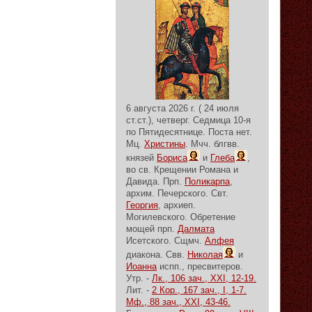
6 августа 2026 г. ( 24 июля
ст.ст.), четверг.
Седмица 10-я
по Пятидесятнице.
Поста нет.
Мц.
Христины
. Мчч. блгвв.
князей
Бориса
и
Глеба
,
во св. Крещении Романа и
Давида. Прп.
Поликарпа
,
архим. Печерского. Свт.
Георгия
, архиеп.
Могилевского. Обретение
мощей прп.
Далмата
Исетского. Сщмч.
Алфея
диакона. Свв.
Николая
и
Иоанна
испп., пресвитеров.
Утр. -
Лк., 106 зач., XXI, 12-19.
Лит. -
2 Кор., 167 зач., I, 1-7.
Мф., 88 зач., XXI, 43-46.