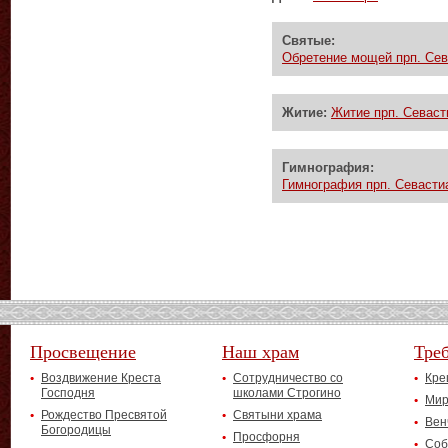
Святые:
Обретение мощей прп. Сев
Житие:
Житие прп. Севаст
Гимнография:
Гимнография прп. Севасти
Просвещение
Наш храм
Тре
Воздвижение Креста
Сотрудничество со
Кре
Господня
школами Строгино
Мир
Рождество Пресвятой
Святыни храма
Вен
Богородицы
Просфорня
Соб