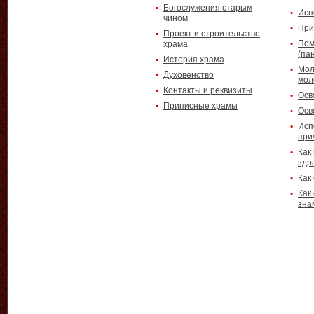
Богослужения старым
Исп
чином
При
Проект и строительство
Пом
храма
(па
История храма
Мол
Духовенство
мол
Контакты и реквизиты
Осв
Приписные храмы
Осв
Исп
при
Как
здр
Как
Как
зна