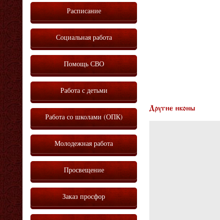
Расписание
Социальная работа
Помощь СВО
Работа с детьми
Другие иконы
Работа со школами (ОПК)
Молодежная работа
Просвещение
Заказ просфор