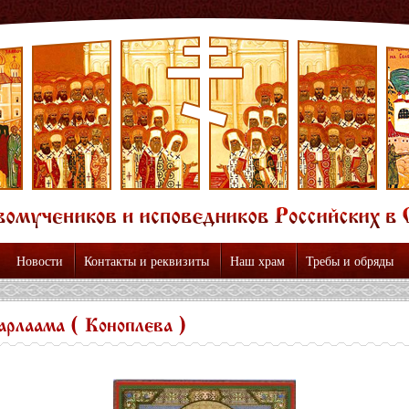
Новости
Контакты и реквизиты
Наш храм
Требы и обряды
арлаама ( Коноплева )