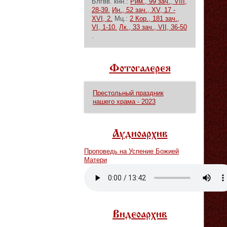
Блгвв. кнн.:
Рим., 99 зач., VIII,
28-39.
Ин., 52 зач., XV, 17 -
XVI, 2.
Мц.:
2 Кор., 181 зач.,
VI, 1-10.
Лк., 33 зач., VII, 36-50
.
Фотогалерея
Престольный праздник
нашего храма - 2023
Аудиоархив
Проповедь на Успение Божией
Матери
Vm
P
Видеоархив