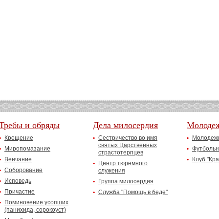
Требы и обряды
Дела милосердия
Молоде
Крещение
Сестричество во имя
Молодежн
святых Царственных
Миропомазание
Футбольн
страстотерпцев
Венчание
Клуб "Кр
Центр тюремного
Соборование
служения
Исповедь
Группа милосердия
Причастие
Служба "Помощь в беде"
Поминовение усопших
(панихида, сорокоуст)