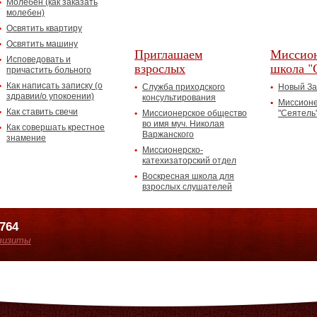
Молебен (как заказать
молебен)
Освятить квартиру
Освятить машину
Приглашаем
Миссион
Исповедовать и
взрослых
школа "
причастить больного
Как написать записку (о
Служба приходского
Новый За
здравии/о упокоении)
консультирования
Миссионе
Как ставить свечи
Миссионерское общество
"Сеятель
во имя муч. Николая
Как совершать крестное
Варжанского
знамение
Миссионерско-
катехизаторский отдел
Воскресная школа для
взрослых слушателей
7764
визиты