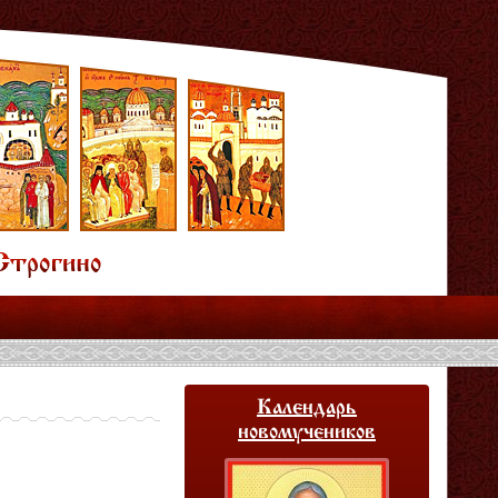
Календарь
новомучеников