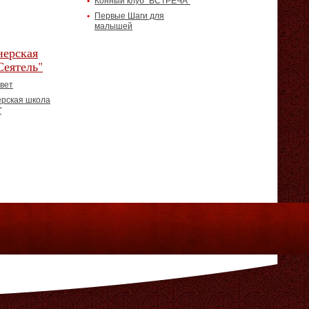
Конный клуб "ВСТРЕЧА"
Первые Шаги для
малышей
ерская
Сеятель"
вет
рская школа
"