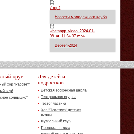
7.mp4
7.mp4
Новости молодежного клуба
whatsapp_video_2024-01-08_at_11.54.37.mp4
whatsapp_video_2024-01-
08_at_11.54.37.mp4
Вертеп-2024
жный круг
Для детей и
подростков
ый хор "Рассвет"
Детская воскресная школа
ый клуб
Театральная студия
асное солнышко"
Тестопластика
Хор "Псалтика" детская
группа
Футбольный клуб
Певческая школа