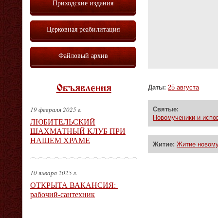
Приходские издания
Церковная реабилитация
Файловый архив
Объявления
Даты:
25 августа
19 февраля 2025 г.
Святые:
Новомученики и испо
ЛЮБИТЕЛЬСКИЙ
ШАХМАТНЫЙ КЛУБ ПРИ
НАШЕМ ХРАМЕ
Житие:
Житие новому
10 января 2025 г.
ОТКРЫТА ВАКАНСИЯ:
рабочий-сантехник