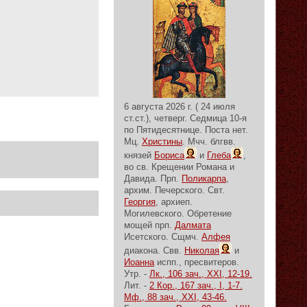
6 августа 2026 г. ( 24 июля
ст.ст.), четверг.
Седмица 10-я
по Пятидесятнице.
Поста нет.
Мц.
Христины
. Мчч. блгвв.
князей
Бориса
и
Глеба
,
во св. Крещении Романа и
Давида. Прп.
Поликарпа
,
архим. Печерского. Свт.
Георгия
, архиеп.
Могилевского. Обретение
мощей прп.
Далмата
Исетского. Сщмч.
Алфея
диакона. Свв.
Николая
и
Иоанна
испп., пресвитеров.
Утр. -
Лк., 106 зач., XXI, 12-19.
Лит. -
2 Кор., 167 зач., I, 1-7.
Мф., 88 зач., XXI, 43-46.