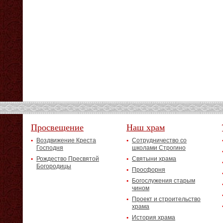
Просвещение
Наш храм
Воздвижение Креста
Сотрудничество со
Господня
школами Строгино
Рождество Пресвятой
Святыни храма
Богородицы
Просфорня
Богослужения старым
чином
Проект и строительство
храма
История храма