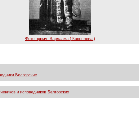
Фото прпмч. Варлаама ( Коноплева )
ведники Белгорские
чеников и исповедников Белгорских