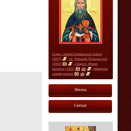
Сщмч. Алфей Корбанский диакон
(1937)
,
св. Николай Понгильский
(1942)
,
Свщисп. Иоанн
Калинин (1951)
,
Мгарские
новомученики
Иконы
Святые