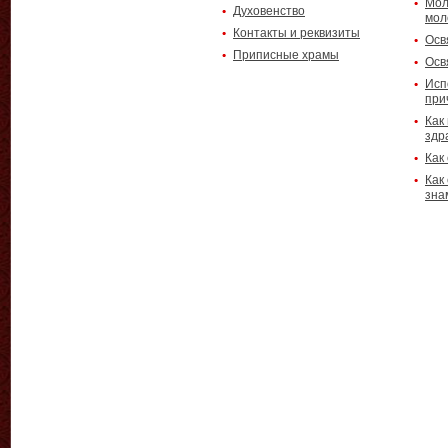
Мол
Духовенство
мол
Контакты и реквизиты
Осв
Приписные храмы
Осв
Исп
при
Как
здр
Как
Как
зна