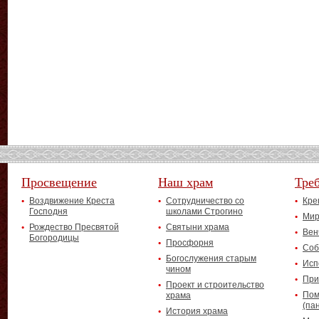
Просвещение
Наш храм
Тре
Воздвижение Креста
Сотрудничество со
Кре
Господня
школами Строгино
Мир
Рождество Пресвятой
Святыни храма
Вен
Богородицы
Просфорня
Соб
Богослужения старым
Исп
чином
При
Проект и строительство
Пом
храма
(па
История храма