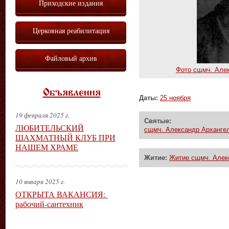
Приходские издания
Церковная реабилитация
Файловый архив
Фото сщмч. Алек
Объявления
Даты:
25 ноября
19 февраля 2025 г.
Святые:
ЛЮБИТЕЛЬСКИЙ
сщмч. Александр Архангел
ШАХМАТНЫЙ КЛУБ ПРИ
НАШЕМ ХРАМЕ
Житие:
Житие сщмч. Алек
10 января 2025 г.
ОТКРЫТА ВАКАНСИЯ:
рабочий-сантехник