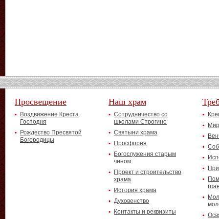
Просвещение
Наш храм
Тре
Воздвижение Креста
Сотрудничество со
Кре
Господня
школами Строгино
Мир
Рождество Пресвятой
Святыни храма
Вен
Богородицы
Просфорня
Соб
Богослужения старым
Исп
чином
При
Проект и строительство
Пом
храма
(па
История храма
Мол
Духовенство
мол
Контакты и реквизиты
Осв