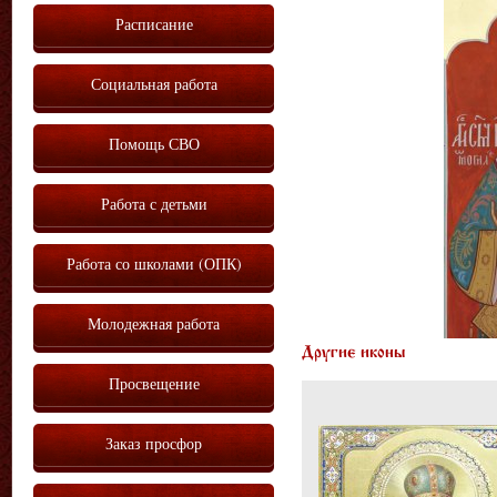
Расписание
Социальная работа
Помощь СВО
Работа с детьми
Работа со школами (ОПК)
Молодежная работа
Другие иконы
Просвещение
Заказ просфор