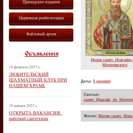
Приходские издания
Церковная реабилитация
Файловый архив
Объявления
Икона сщмч. Иоасафа,
Могилевского
19 февраля 2025 г.
ЛЮБИТЕЛЬСКИЙ
ШАХМАТНЫЙ КЛУБ ПРИ
Даты:
5 декабря
НАШЕМ ХРАМЕ
Святые:
сщмч. Иоасаф, еп. Могиле
10 января 2025 г.
ОТКРЫТА ВАКАНСИЯ:
Житие:
Житие сщмч. Иоаса
рабочий-сантехник