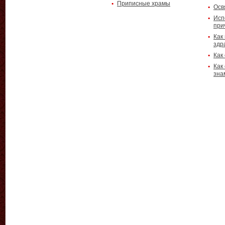
Приписные храмы
Осв
Исп
при
Как
здр
Как
Как
зна