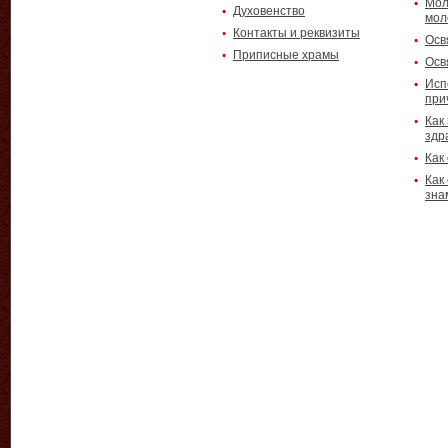
Мол
Духовенство
мол
Контакты и реквизиты
Осв
Приписные храмы
Осв
Исп
при
Как
здр
Как
Как
зна