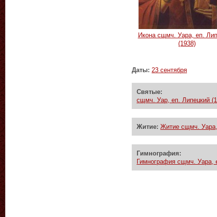
Икона сщмч. Уара, еп. Ли
(1938)
Даты:
23 сентября
Святые:
сщмч. Уар, еп. Липецкий (1
Житие:
Житие сщмч. Уара, 
Гимнография:
Гимнография сщмч. Уара, е