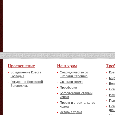
Просвещение
Наш храм
Тре
Воздвижение Креста
Сотрудничество со
Кре
Господня
школами Строгино
Мир
Рождество Пресвятой
Святыни храма
Вен
Богородицы
Просфорня
Соб
Богослужения старым
Исп
чином
При
Проект и строительство
Пом
храма
(па
История храма