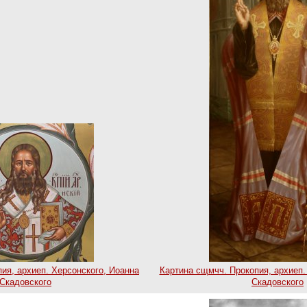
ия, архиеп. Херсонского, Иоанна
Картина сщмчч. Прокопия, архиеп.
Скадовского
Скадовского