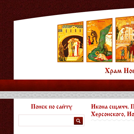
Поиск по сайту
Икона сщмчч. П
Херсонского, И
Поиск