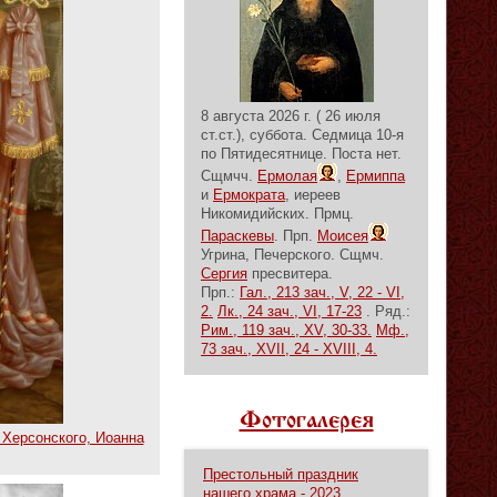
8 августа 2026 г. ( 26 июля
ст.ст.), суббота.
Седмица 10-я
по Пятидесятнице.
Поста нет.
Сщмчч.
Ермолая
,
Ермиппа
и
Ермократа
, иереев
Никомидийских. Прмц.
Параскевы
. Прп.
Моисея
Угрина, Печерского. Сщмч.
Сергия
пресвитера.
Прп.:
Гал., 213 зач., V, 22 - VI,
2.
Лк., 24 зач., VI, 17-23
. Ряд.:
Рим., 119 зач., XV, 30-33.
Мф.,
73 зач., XVII, 24 - XVIII, 4.
Фотогалерея
 Херсонского, Иоанна
Престольный праздник
нашего храма - 2023