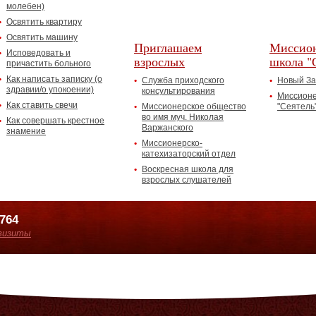
молебен)
Освятить квартиру
Освятить машину
Приглашаем
Миссион
Исповедовать и
взрослых
школа "
причастить больного
Как написать записку (о
Служба приходского
Новый За
здравии/о упокоении)
консультирования
Миссионе
Как ставить свечи
Миссионерское общество
"Сеятель
во имя муч. Николая
Как совершать крестное
Варжанского
знамение
Миссионерско-
катехизаторский отдел
Воскресная школа для
взрослых слушателей
7764
визиты