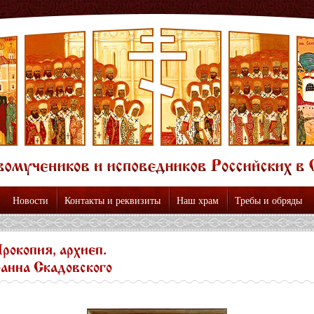
Новости
Контакты и реквизиты
Наш храм
Требы и обряды
рокопия, архиеп.
оанна Скадовского