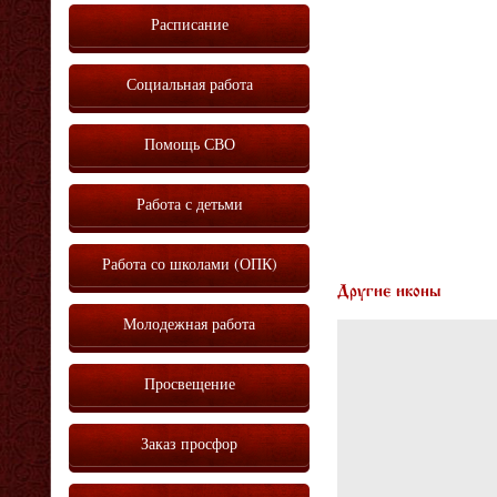
Расписание
Социальная работа
Помощь СВО
Работа с детьми
Работа со школами (ОПК)
Другие иконы
Молодежная работа
Просвещение
Заказ просфор