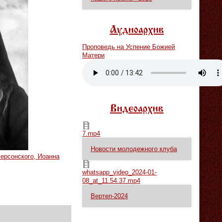
Аудиоархив
Проповедь на Успение Божией
Матери
Vm
P
Видеоархив
7.mp4
7.mp4
Новости молодежного клуба
Херсонского, Иоанна
whatsapp_video_2024-01-08_at_11.54.37.mp4
whatsapp_video_2024-01-
08_at_11.54.37.mp4
Вертеп-2024