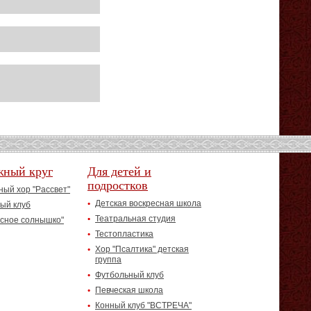
жный круг
Для детей и
подростков
ый хор "Рассвет"
Детская воскресная школа
ый клуб
Театральная студия
асное солнышко"
Тестопластика
Хор "Псалтика" детская
группа
Футбольный клуб
Певческая школа
Конный клуб "ВСТРЕЧА"