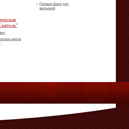
Первые Шаги для
малышей
ерская
Сеятель"
вет
рская школа
"