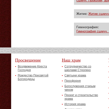
сщмчч. Прокопий, арх
Житие:
Житие сщмчч.
Гимнография:
Гимнография сщмчч. 
Просвещение
Наш храм
Воздвижение Креста
Сотрудничество со
Господня
школами Строгино
Рождество Пресвятой
Святыни храма
Богородицы
Просфорня
Богослужения старым
чином
Проект и строительство
храма
История храма