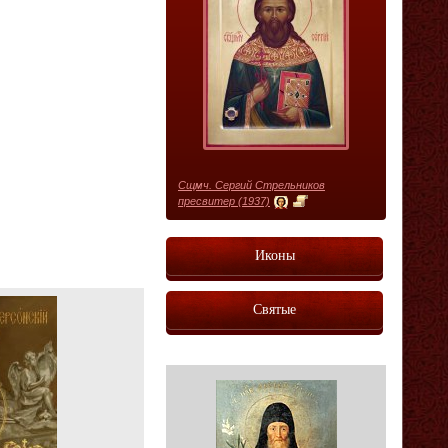
Сщмч. Сергий Стрельников
пресвитер (1937)
Иконы
Святые