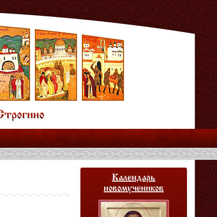
Календарь
новомучеников