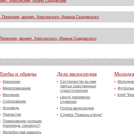
иеп. Херсонский, Иоанн Скадовский
 Прокопия, архиеп. Херсонского, Иоанна Скадовского
Прокопия, архиеп. Херсонского, Иоанна Скадовского
Требы и обряды
Дела милосердия
Молоде
Крещение
Сестричество во имя
Молодежн
святых Царственных
Миропомазание
Футбольн
страстотерпцев
Венчание
Клуб "Кр
Центр тюремного
Соборование
служения
Исповедь
Группа милосердия
Причастие
Служба "Помощь в беде"
Поминовение усопших
(панихида, сорокоуст)
Молебен (как заказать