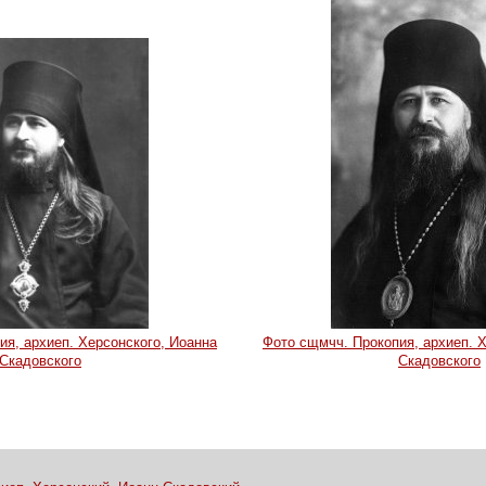
ия, архиеп. Херсонского, Иоанна
Фото сщмчч. Прокопия, архиеп. 
Скадовского
Скадовского