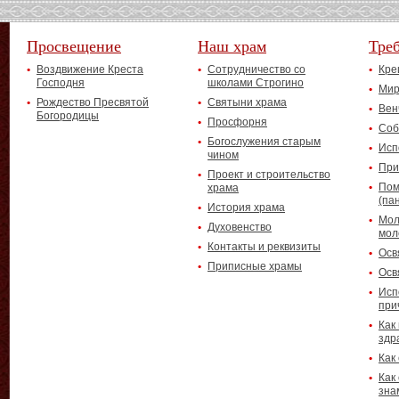
Просвещение
Наш храм
Тре
Воздвижение Креста
Сотрудничество со
Кре
Господня
школами Строгино
Мир
Рождество Пресвятой
Святыни храма
Вен
Богородицы
Просфорня
Соб
Богослужения старым
Исп
чином
При
Проект и строительство
Пом
храма
(па
История храма
Мол
Духовенство
мол
Контакты и реквизиты
Осв
Приписные храмы
Осв
Исп
при
Как
здр
Как
Как
зна