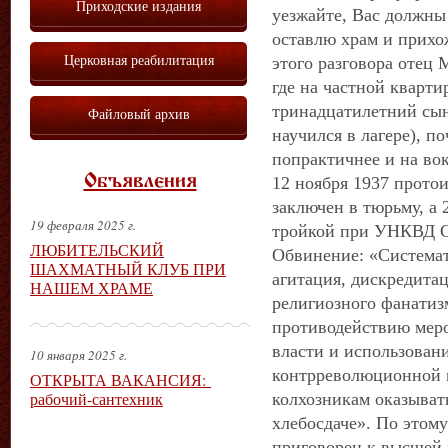
Приходские издания
уезжайте, Вас должны 
оставлю храм и прихо
Церковная реабилитация
этого разговора отец
где на частной кварти
тринадцатилетний сын
Файловый архив
научился в лагере), п
попрактичнее и на вок
Объявления
12 ноября 1937 прото
заключен в тюрьму, а 
19 февраля 2025 г.
тройкой при УНКВД С
ЛЮБИТЕЛЬСКИЙ
Обвинение: «Система
ШАХМАТНЫЙ КЛУБ ПРИ
агитация, дискредита
НАШЕМ ХРАМЕ
религиозного фанати
противодействию мер
власти и использован
10 января 2025 г.
контрреволюционной 
ОТКРЫТА ВАКАНСИЯ:
рабочий-сантехник
колхозникам оказыват
хлебосдаче». По этом
приговорен к высшей 