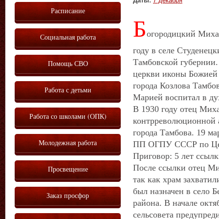
Даты:
7 декабря
Расписание
Б
огородицкий Миха
Социальная работа
году в селе Студенец
Тамбовской губернии.
Помощь СВО
церкви иконы Божией
города Козлова Тамбо
Работа с детьми
Марией воспитал в ду
В 1930 году отец Мих
Работа со школами (ОПК)
контрреволюционной 
города Тамбова. 19 ма
Молодежная работа
ПП ОГПУ СССР по Цен
Приговор: 5 лет ссылк
После ссылки отец Мих
Просвещение
так как храм захвати
был назначен в село 
Заказ просфор
района. В начале октя
сельсовета предупред