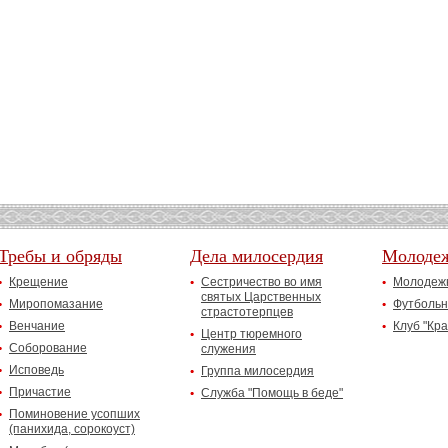
Требы и обряды
Дела милосердия
Молоде
Крещение
Сестричество во имя
Молодежн
святых Царственных
Миропомазание
Футбольн
страстотерпцев
Венчание
Клуб "Кр
Центр тюремного
Соборование
служения
Исповедь
Группа милосердия
Причастие
Служба "Помощь в беде"
Поминовение усопших
(панихида, сорокоуст)