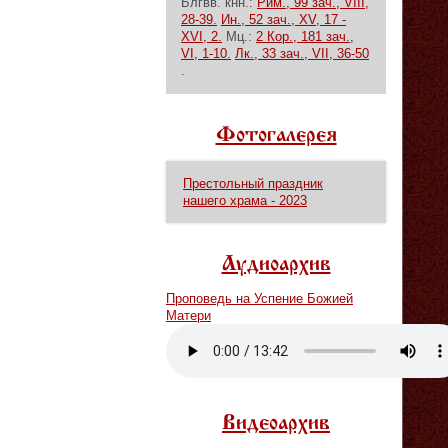
Блгвв. кнн.:
Рим., 99 зач., VIII,
28-39.
Ин., 52 зач., XV, 17 -
XVI, 2.
Мц.:
2 Кор., 181 зач.,
VI, 1-10.
Лк., 33 зач., VII, 36-50
.
Фотогалерея
Престольный праздник
нашего храма - 2023
Аудиоархив
Проповедь на Успение Божией
Матери
Vm
P
Видеоархив