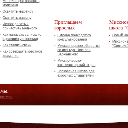
Молебен (как заказать
молебен)
Освятить квартиру
Освятить машину
Приглашаем
Миссион
Исповедовать и
взрослых
школа "
причастить больного
Как написать записку (о
Служба приходского
Новый За
здравии/о упокоении)
консультирования
Миссионе
Как ставить свечи
Миссионерское общество
"Сеятель
во имя муч. Николая
Как совершать крестное
Варжанского
знамение
Миссионерско-
катехизаторский отдел
Воскресная школа для
взрослых слушателей
7764
визиты