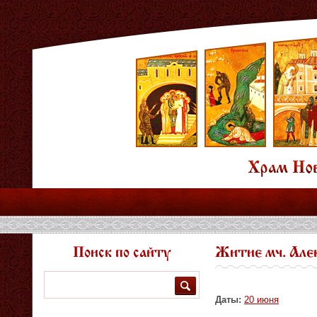
Поиск по сайту
Житие мч. Але
Поиск
Даты:
20 июня