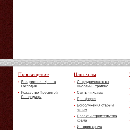
Просвещение
Наш храм
Воздвижение Креста
Сотрудничество со
Господня
школами Строгино
Рождество Пресвятой
Святыни храма
Богородицы
Просфорня
Богослужения старым
чином
Проект и строительство
храма
История храма