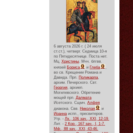
6 августа 2026 г. ( 24 июля
ст.ст.), четверг.
Седмица 10-я
по Пятидесятнице.
Поста нет.
Мц.
Христины
. Мчч. блгвв.
князей
Бориса
и
Глеба
,
во св. Крещении Романа и
Давида. Прп.
Поликарпа
,
архим. Печерского. Свт.
Георгия
, архиеп.
Могилевского. Обретение
мощей прп.
Далмата
Исетского. Сщмч.
Алфея
диакона. Свв.
Николая
и
Иоанна
испп., пресвитеров.
Утр. -
Лк., 106 зач., XXI, 12-19.
Лит. -
2 Кор., 167 зач., I, 1-7.
Мф., 88 зач., XXI, 43-46.