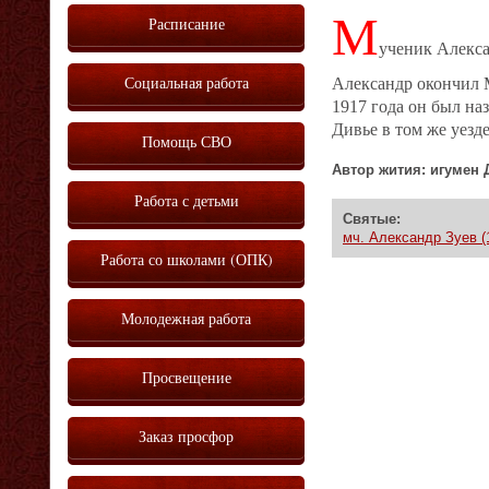
М
Расписание
ученик Алекса
Социальная работа
Александр окончил 
1917 года он был на
Дивье в том же уезд
Помощь СВО
Автор жития: игумен 
Работа с детьми
Святые:
мч. Александр Зуев (
Работа со школами (ОПК)
Молодежная работа
Просвещение
Заказ просфор