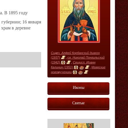
а. В 1895 году
губернии; 16 января
 храм в деревне
Сщмч. Алфей Корбанский диакон
(1937)
,
св. Николай Понгильский
(1942)
,
Свщисп. Иоанн
Калинин (1951)
,
Мгарские
новомученики
Иконы
Святые