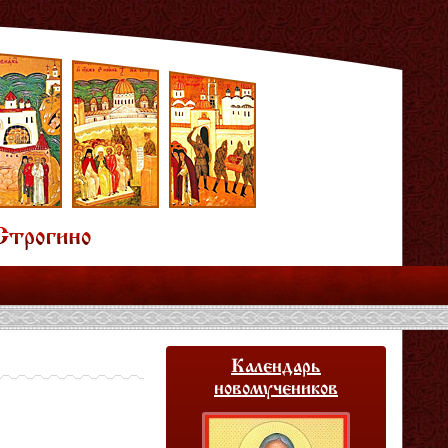
Календарь
новомучеников