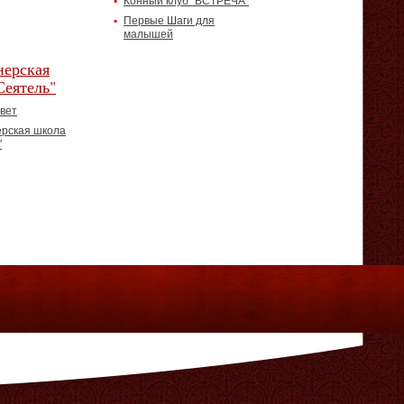
Конный клуб "ВСТРЕЧА"
Первые Шаги для
малышей
ерская
Сеятель"
вет
рская школа
"