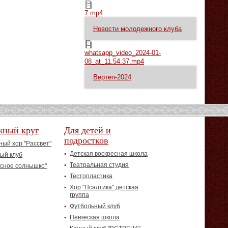
7.mp4
7.mp4
Новости молодежного клуба
whatsapp_video_2024-01-08_at_11.54.37.mp4
whatsapp_video_2024-01-
08_at_11.54.37.mp4
Вертеп-2024
жный круг
Для детей и
подростков
ый хор "Рассвет"
Детская воскресная школа
ый клуб
Театральная студия
асное солнышко"
Тестопластика
Хор "Псалтика" детская
группа
Футбольный клуб
Певческая школа