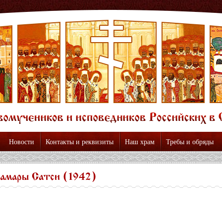
Новости
Контакты и реквизиты
Наш храм
Требы и обряды
амары Сатси (1942)