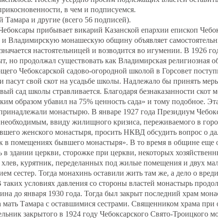
прикосновенности, в чем и подписуемся.
Тамара и другие (всего 56 подписей).
 Чебоксары прибывает викарий Казанской епархии епископ Чебо
и Владимирскую монашескую общину объявляет самостоятельн
начается настоятельницей и возводится во игумении. В 1926 го
т, но продолжал существовать как Владимирская религиозная о
ющего Чебоксарской садово-огородной школой в Горсовет поступи
 пасут свой скот на усадьбе школы. Надлежало бы принять мер
овый сад школы стравливается. Благодаря безнаказанности скот 
аким образом убавил на 75% ценность сада» и тому подобное. Эта
принадлежали монастырю. В январе 1927 года Президиум Чебокс
 необходимым, ввиду жилищного кризиса, переживаемого в горо
ывшего женского монастыря, просить НКВД обсудить вопрос о д
 в помещениях бывшего монастыря». В то время в общине еще о
 в здании церкви, сторожке при церкви, некоторых хозяйствен
 хлев, курятник, переделанных под жилые помещения и двух ма
ем сестер. Тогда монахинь оставили жить там же, а дело о вреди
В таких условиях давления со стороны властей монастырь продо
ина до января 1930 года. Тогда был закрыт последний храм мон
 мать Тамара с оставшимися сестрами. Священником храма при 
ельник закрытого в 1924 году Чебоксарского Свято-Троицкого м