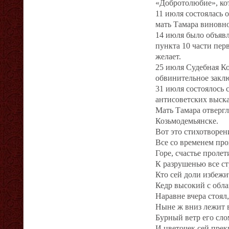
«Добротолюбие», кот
11 июля состоялась 
мать Тамара виновно
14 июля было объявл
пункта 10 части пер
желает.
25 июля Судебная К
обвинительное заклю
31 июля состоялось 
антисоветских выск
Мать Тамара отвергл
Козьмодемьянске.
Вот это стихотворени
Все со временем пр
Горе, счастье пролет
К разрушенью все с
Кто сей доли избежи
Кедр высокий с обл
Наравне вчера стоял
Ныне ж вниз лежит 
Бурный ветр его сло
И цветочек сей пре