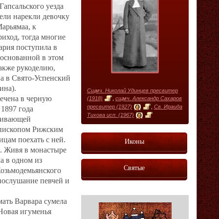
Гапсальского уезда
ели нарекли девочку
Марьямаа, к
иход, тогда многие
ария поступила в
 основанной в этом
также рукоделию,
а в Свято-Успенский
ина).
Сщмч. Николай Удинцев пресвитер
ечена в черную
(1918)
,
сщмч. Александр Сахаров
пресвитер (1927)
,
Св. Ираида
 1897 года
Тихова исп. (1967)
оживающей
епископом Рижским
цам поехать с ней.
Иконы
ь. Живя в монастыре
а в одном из
Святые
Козьмодемьянского
послушание певчей и
мать Варвара сумела
 Новая игуменья