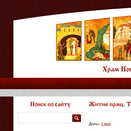
Поиск по сайту
Житие прмц. Т
Поиск
Даты:
1 мая