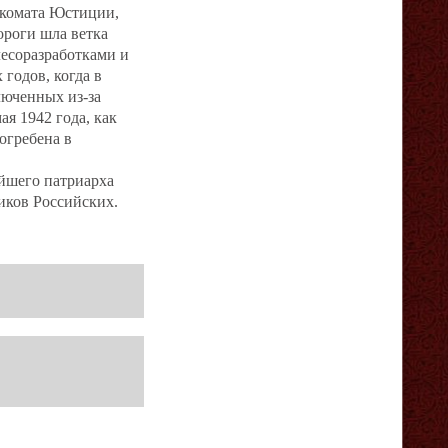
ркомата Юстиции,
ороги шла ветка
лесоразработками и
годов, когда в
люченных из-за
я 1942 года, как
погребена в
ейшего патриарха
иков Российских.