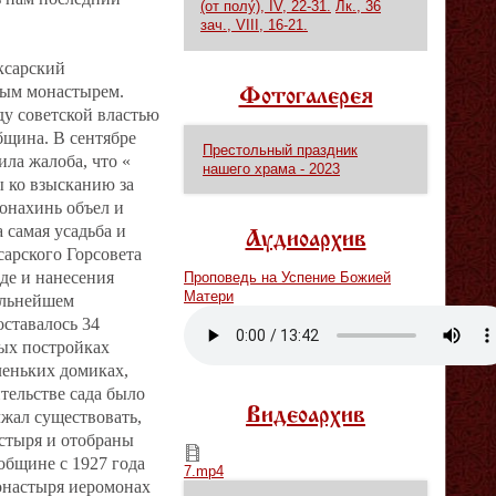
(от полу́), IV, 22-31.
Лк., 36
зач., VIII, 16-21.
ксарский
ым монастырем.
Фотогалерея
ду советской властью
бщина. В сентябре
Престольный праздник
ла жалоба, что «
нашего храма - 2023
ы ко взысканию за
монахинь объел и
 самая усадьба и
Аудиоархив
арского Горсовета
де и нанесения
Проповедь на Успение Божией
Матери
альнейшем
ставалось 34
Vm
P
ных постройках
леньких домиках,
тельстве сада было
Видеоархив
лжал существовать,
астыря и отобраны
7.mp4
общине с 1927 года
7.mp4
онастыря иеромонах