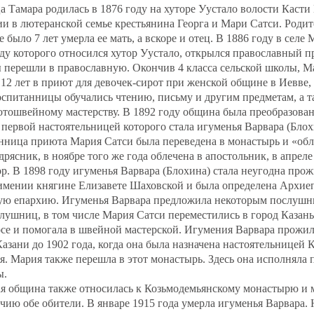
Тамара родилась в 1876 году на хуторе Уустало волости Касти 
и в лютеранской семье крестьянина Георга и Мари Сатси. Родит
было 7 лет умерла ее мать, а вскоре и отец. В 1886 году в селе 
у которого относился хутор Уустало, открылся православный пр
 перешли в православную. Окончив 4 класса сельской школы, М
е 12 лет в приют для девочек-сирот при женской общине в Иевве,
оспитанницы обучались чтению, письму и другим предметам, а 
отошвейному мастерству. В 1892 году община была преобразован
первой настоятельницей которого стала игуменья Варвара (Блох
анница приюта Мария Сатси была переведена в монастырь и «обл
дрясник, в ноябре того же года облечена в апостольник, в апреле
р. В 1898 году игуменья Варвара (Блохина) стала неугодна пр
 имении княгине Елизавете Шаховской и была определена Архи
ую епархию. Игуменья Варвара предложила некоторым послушни
лушниц, в том числе Мария Сатси переместились в город Казан
се и помогала в швейной мастерской. Игумения Варвара прожил
азани до 1902 года, когда она была назначена настоятельницей 
. Мария также перешла в этот монастырь. Здесь она исполняла 
ы.
ая община также относилась к Козьмодемьянскому монастырю и 
чию обе обители. В январе 1915 года умерла игуменья Варвара.