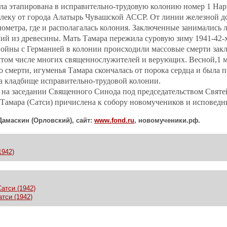
ла этапирована в исправительно-трудовую колонию номер 1 На
леку от города Алатырь Чувашской АССР. От линии железной д
илометра, где и располагалась колония. Заключенные занимались 
ий из древесины. Мать Тамара пережила суровую зиму 1941-42-х 
войны с Германией в колонии происходили массовые смерти зак
в том числе многих священнослужителей и верующих. Весной,1 ма
 о смерти, игуменья Тамара скончалась от порока сердца и была 
а кладбище исправительно-трудовой колонии.
а на заседании Священного Синода под председательством Свят
 Тамара (Сатси) причислена к собору новомучеников и исповедн
Дамаскин (Орловский), сайт:
www
.
fond
.
ru
, новомученики.рф.
1942)
атси (1942)
тси (1942)