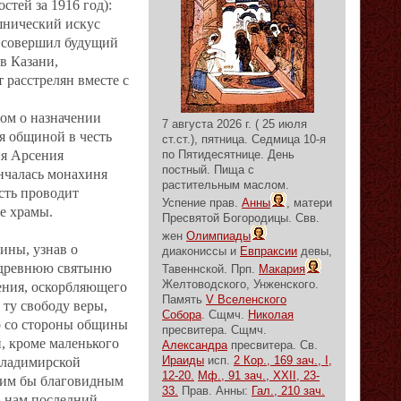
тей за 1916 год):
шнический искус
г совершил будущий
в Казани,
 расстрелян вместе с
ом о назначении
7 августа 2026 г. ( 25 июля
я общиной в честь
ст.ст.), пятница.
Седмица 10-я
ня Арсения
по Пятидесятнице.
День
постный.
Пища с
ончалась монахиня
растительным маслом.
сть проводит
Успение прав.
Анны
, матери
е храмы.
Пресвятой Богородицы. Свв.
жен
Олимпиады
ины, узнав о
диакониссы и
Евпраксии
девы,
, древнюю святыню
Тавеннской. Прп.
Макария
Желтоводского, Унженского.
ения, оскорбляющего
Память
V Вселенского
 ту свободу веры,
Собора
. Сщмч.
Николая
то со стороны общины
пресвитера. Сщмч.
, кроме маленького
Александра
пресвитера. Св.
Ираиды
исп.
2 Кор., 169 зач., I,
 Владимирской
12-20.
Мф., 91 зач., XXII, 23-
аким бы благовидным
33.
Прав. Анны:
Гал., 210 зач.
ь нам последний