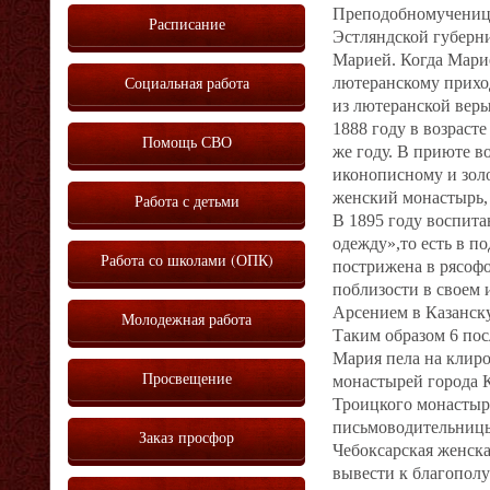
Преподобномученица 
Расписание
Эстляндской губерни
Марией. Когда Марие 
Социальная работа
лютеранскому приход
из лютеранской веры
1888 году в возраст
Помощь СВО
же году. В приюте в
иконописному и зол
женский монастырь, 
Работа с детьми
В 1895 году воспит
одежду»,то есть в по
Работа со школами (ОПК)
пострижена в рясофо
поблизости в своем
Арсением в Казанск
Молодежная работа
Таким образом 6 пос
Мария пела на клиро
Просвещение
монастырей города К
Троицкого монастыря
письмоводительниц
Заказ просфор
Чебоксарская женск
вывести к благополу