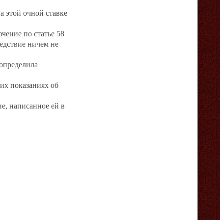
а этой очной ставке
чение по статье 58
ледствие ничем не
определила
оих показаниях об
ие, написанное ей в