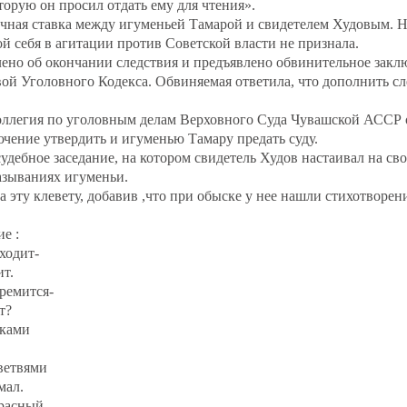
орую он просил отдать ему для чтения».
очная ставка между игуменьей Тамарой и свидетелем Худовым. Н
й себя в агитации против Советской власти не признала.
ено об окончании следствия и предъявлено обвинительное заклю
вой Уголовного Кодекса. Обвиняемая ответила, что дополнить с
оллегия по уголовным делам Верховного Суда Чувашской АССР 
чение утвердить и игуменью Тамару предать суду.
судебное заседание, на котором свидетель Худов настаивал на св
азываниях игуменьи.
а эту клевету, добавив ,что при обыске у нее нашли стихотворен
е :
оходит-
ит.
тремится-
т?
аками
,
ветвями
мал.
красный