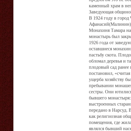
каменный храм в не
Заведующая общиной 
В 1924 году в город
Афанасий(Малинин) 
Монахиня Тамара наз
монастырь был закры
1926 года от заведу
оставшиеся монахини
пастьбу скота. Плод
обломал деревья и т
плодовый сад ранее 
постановил, «считая
ущерба хозяйству б
пребывании монашек
сестры. Они ютились
бывшего монастыря:
выстроенных старани
передано в Нарсуд. 
как религиозная общ
помещения, где жила
являлся бывший нас