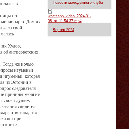
Новости молодежного клуба
ончался в
whatsapp_video_2024-01-08_at_11.54.37.mp4
щницы по
whatsapp_video_2024-01-
08_at_11.54.37.mp4
 монастырю. Дом их
олжала свой
Вертеп-2024
ималась
ник Худов,
я об антисоветских
. Тогда же ночью
допросы игуменьи
и игуменьи, которая
ла из Эстонии в
опрос следователя
кие причины меня не
ия своей души».
оказания свидетеля
мара ответила, что
 жизни при
 о книге