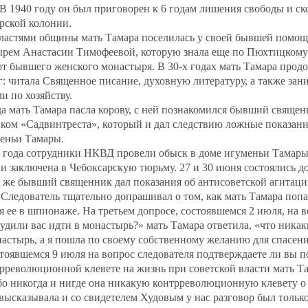
В 1940 году он был приговорен к 6 годам лишения свободы и ск
рской колонии.
ластями общины мать Тамара поселилась у своей бывшей помо
рем Анастасии Тимофеевой, которую знала еще по Пюхтицкому
от бывшего женского монастыря. В 30-х годах мать Тамара прод
 читала Священное писание, духовную литературу, а также зан
 по хозяйству.
гда мать Тамара пасла корову, с ней познакомился бывший священ
ком «Садвинтреста», который и дал следствию ложные показани
еньи Тамары.
 года сотрудники НКВД провели обыск в доме игуменьи Тамары
 и заключена в Чебоксарскую тюрьму. 27 и 30 июня состоялись 
 же бывший священник дал показания об антисоветской агитаци
 Следователь тщательно допрашивал о том, как мать Тамара попа
 ее в шпионаже. На третьем допросе, состоявшемся 2 июля, на в
дили вас идти в монастырь?» мать Тамара ответила, «что ника
астырь, а я пошла по своему собственному желанию для спасен
стоявшемся 9 июля на вопрос следователя подтверждаете ли вы п
рреволюционной клевете на жизнь при советской власти мать Та
ибо никогда и нигде она никакую контрреволюционную клевету о
 высказывала и со свидетелем Худовым у нас разговор был только