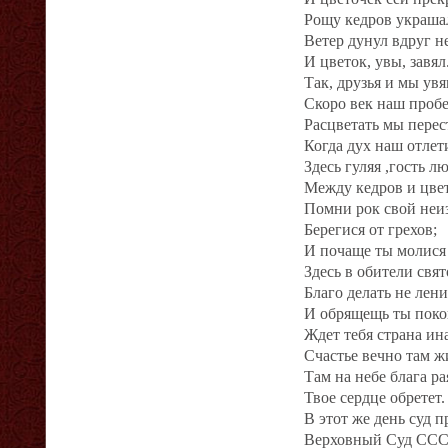
Рощу кедров украша
Ветер дунул вдруг 
И цветок, увы, завял
Так, друзья и мы ув
Скоро век наш проб
Расцветать мы пере
Когда дух наш отлет
Здесь гуляя ,гость 
Между кедров и цве
Помни рок свой не
Берегися от грехов;
И почаще ты молис
Здесь в обители свя
Благо делать не лен
И обрящещь ты поко
Ждет тебя страна ин
Счастье вечно там ж
Там на небе блага р
Твое сердце обретет.
В этот же день суд 
Верховный Суд СССР