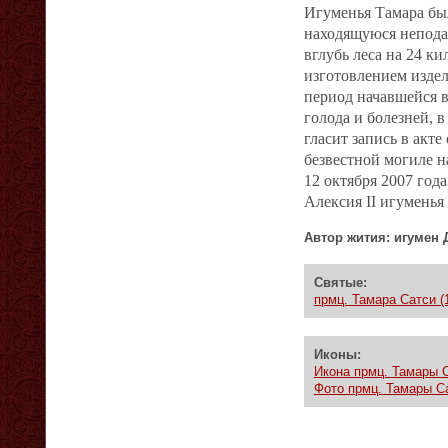
Игуменья Тамара бы
находящуюся непода
вглубь леса на 24 к
изготовлением издел
период начавшейся 
голода и болезней, 
гласит запись в акте
безвестной могиле н
12 октября 2007 год
Алексия II игуменья
Автор жития: игумен 
Святые:
прмц. Тамара Сатси (
Иконы:
Икона прмц. Тамары С
Фото прмц. Тамары Са