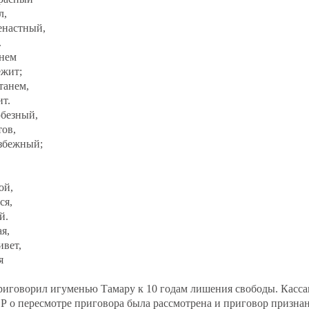
л,
ненастный,
.
янем
ежит;
станем,
ит.
любезный,
тов,
избежный;
я
той,
ися,
й.
ая,
ивет,
ая
приговорил игуменью Тамару к 10 годам лишения свободы. Касс
 о пересмотре приговора была рассмотрена и приговор призна