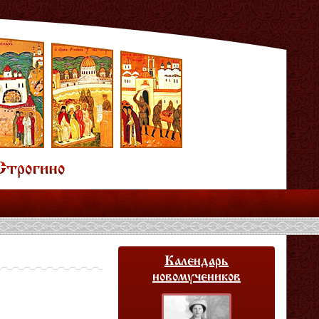
Календарь
новомучеников