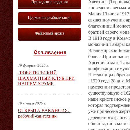
Приходские издания
Алевтина (Торопова)
«поведения весьма 
Мария 19 июля 1917
Церковная реабилитация
священномученик арх
благочинный монасты
братией своего мон
Файловый архив
В 1918 году в Козь
монахини Тамары ка
Владимирской Божией
Объявления
болела.При монастыр
Арсения и мать Тама
19 февраля 2025 г.
конфискацию имущес
ЛЮБИТЕЛЬСКИЙ
Насельницы обратил
ШАХМАТНЫЙ КЛУБ ПРИ
«1920 года 28 дня.
НАШЕМ ХРАМЕ
намерении представ
существующую с 162
наше христианское р
10 января 2025 г.
которая подтвержден
ОТКРЫТА ВАКАНСИЯ:
уже принесена жерт
рабочий-сантехник
деревянного флигеля
общины, ни в коем 
предлогом это не об