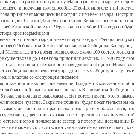
 так характеризует послушницу Марию (из монастырских ведомос
хорошего, к послушаниям способна».Пройдя многолетний послу
 года принимает монашеский постриг с именем Тамара. Постри
имандрит Сергий (Зайцев), настоятель Зилантового монастыря 
рей Казанской епархии. Через год в сентябре 1918 года он будет
астыря красноармейцами.
модемьянский монастырь приезжает архимандрит Феодосий с указ
значеей Чебоксарской женской монашеской общины. Заведующа
 Матери, где в то время подвизалось около 100 сестер, монахи
е существовал до 1919 года приют для девочек. В 1920 году ск
ра стала исполнять обязанности заведующей общины. Новая вла
тва общины, намеревается упразднить саму общину и закрыть е
ись к властям со следующим письмом:
 Мы, нижеподписавшиеся насельницы Владимирской женской общ
ителей местной власти закрыть церковь Владимирской общины
5 года, единодушно выражаем свой протест против этого намер
елигиозное чувство. Закрытие общины будет посягательством на
а самим же советским правительством. При сем объясняется, ч
ва уступкою деревянного храма и всех прочих жилых помещений
, оставленного в пользование сестер, а потому мы насельницы
случае не можем согласиться на уничтожение нашей святыни, к
ъяснялось. Посему усердно просим подлежащих властей оставит