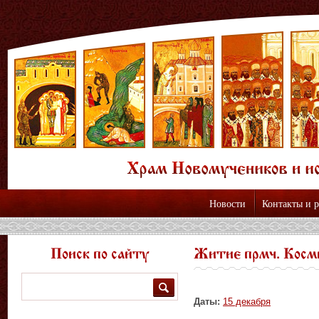
Новости
Контакты и 
Поиск по сайту
Житие прмч. Кос
Поиск
Даты:
15 декабря