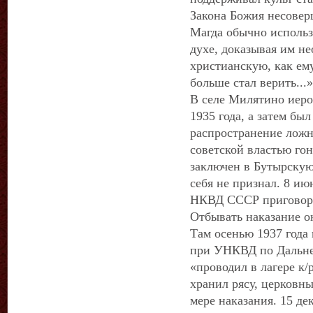
Закона Божия несовер
Магда обычно использ
духе, доказывая им не
христианскую, как ем
больше стал верить...»
В селе Милятино иеро
1935 года, а затем был
распространение ложн
советской властью го
заключен в Бутырску
себя не признал. 8 и
НКВД СССР приговори
Отбывать наказание о
Там осенью 1937 года
при УНКВД по Дальне
«проводил в лагере к
хранил рясу, церковн
мере наказания. 15 дек