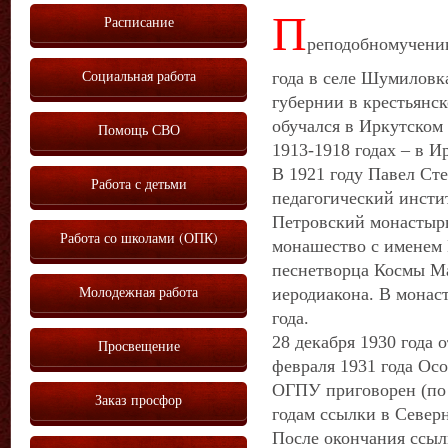
П
Расписание
реподобномученик
Социальная работа
года в селе Шумиловк
губернии в крестьянск
обучался в Иркутском
Помощь СВО
1913-1918 годах – в 
В 1921 году Павел Ст
Работа с детьми
педагогический инстит
Петровский монастырь
Работа со школами (ОПК)
монашество с именем 
песнетворца Космы М
Молодежная работа
иеродиакона. В монас
года.
28 декабря 1930 года 
Просвещение
февраля 1931 года О
ОГПУ приговорен (по 
Заказ просфор
годам ссылки в Север
После окончания ссылк