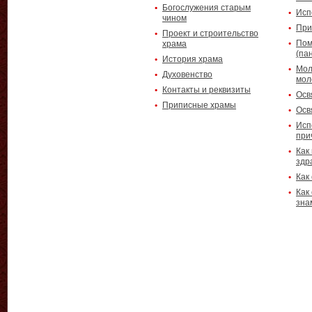
Богослужения старым
Исп
чином
При
Проект и строительство
Пом
храма
(па
История храма
Мол
Духовенство
мол
Контакты и реквизиты
Осв
Приписные храмы
Осв
Исп
при
Как
здр
Как
Как
зна