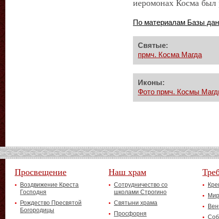
иеромонах Косма был 
По материалам Базы да
Святые:
прмч. Косма Магда
Иконы:
Фото прмч. Космы Маг
Просвещение
Наш храм
Тре
Воздвижение Креста
Сотрудничество со
Кре
Господня
школами Строгино
Мир
Рождество Пресвятой
Святыни храма
Вен
Богородицы
Просфорня
Соб