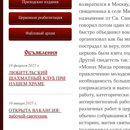
Приходские издания
возвратился в Москву
священника в селе Ми
Церковная реабилитация
назначение от Св. Син
говорил потом один из
быстро объединил во
Файловый архив
организовал как бы мо
пострадал за веру, по
Объявления
церковь была взята под
Другой свидетель так 
19 февраля 2025 г.
«Монах Магда провод
ЛЮБИТЕЛЬСКИЙ
привлечению молодежи
ШАХМАТНЫЙ КЛУБ ПРИ
необходимость больше
НАШЕМ ХРАМЕ
соприкасаться и выпо
работу, категорически
антирелигиозной работ
10 января 2025 г.
различных работ в цер
ОТКРЫТА ВАКАНСИЯ:
рабочий-сантехник
обычно собравшимся 
историю, жития святы
поддерживал культ ст