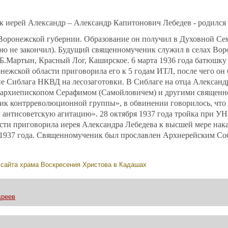
 иерей Александр – Александр Капитонович Лебедев - родился в
Воронежской губернии. Образование он получил в Духовной С
ю не закончил). Будущий священномученик служил в селах Вор
Б.Мартын, Красный Лог, Каширское. 6 марта 1936 года батюшку 
жской области приговорила его к 5 годам ИТЛ, после чего он 
е Сиблага НКВД на лесозаготовки. В Сиблаге на отца Александ
 с архиепископом Серафимом (Самойловичем) и другими священ
ник контрреволюционной группы», в обвинении говорилось, что 
 антисоветскую агитацию». 28 октября 1937 года тройка при У
сти приговорила иерея Александра Лебедева к высшей мере нак
я 1937 года. Священномученик был прославлен Архиерейским С
л
сайта храма Воскресения Христова в Кадашах
дреев