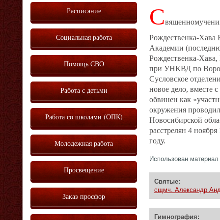
С
Расписание
вященномученик
Социальная работа
Рождественка-Хава 
Академии (последню
Рождественка-Хава, 
Помощь СВО
при УНКВД по Вороне
Сусловское отделени
новое дело, вместе
Работа с детьми
обвинен как «участ
окружения проводил
Работа со школами (ОПК)
Новосибирской обла
расстрелян 4 ноябр
году.
Молодежная работа
Использован материа
Просвещение
Святые:
сщмч. Александр Ан
Заказ просфор
Гимнография: