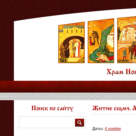
Поиск по сайту
Житие сщмч. А
Поиск
Даты:
4 ноября