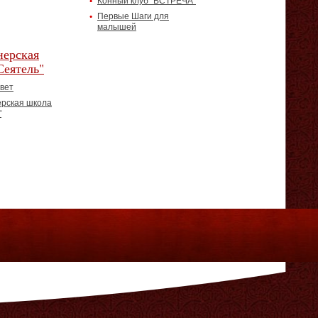
Конный клуб "ВСТРЕЧА"
Первые Шаги для
малышей
ерская
Сеятель"
вет
рская школа
"