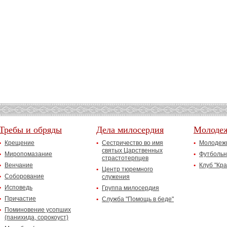
Требы и обряды
Дела милосердия
Молоде
Крещение
Сестричество во имя
Молодежн
святых Царственных
Миропомазание
Футбольн
страстотерпцев
Венчание
Клуб "Кр
Центр тюремного
Соборование
служения
Исповедь
Группа милосердия
Причастие
Служба "Помощь в беде"
Поминовение усопших
(панихида, сорокоуст)