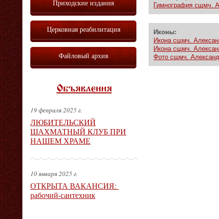
Приходские издания
Гимнография сщмч. 
Церковная реабилитация
Иконы:
Икона сщмч. Алексан
Икона сщмч. Алексан
Файловый архив
Фото сщмч. Алексан
Объявления
19 февраля 2025 г.
ЛЮБИТЕЛЬСКИЙ
ШАХМАТНЫЙ КЛУБ ПРИ
НАШЕМ ХРАМЕ
10 января 2025 г.
ОТКРЫТА ВАКАНСИЯ:
рабочий-сантехник