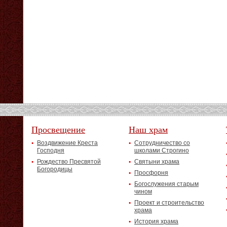
Просвещение
Наш храм
Воздвижение Креста
Сотрудничество со
Господня
школами Строгино
Рождество Пресвятой
Святыни храма
Богородицы
Просфорня
Богослужения старым
чином
Проект и строительство
храма
История храма