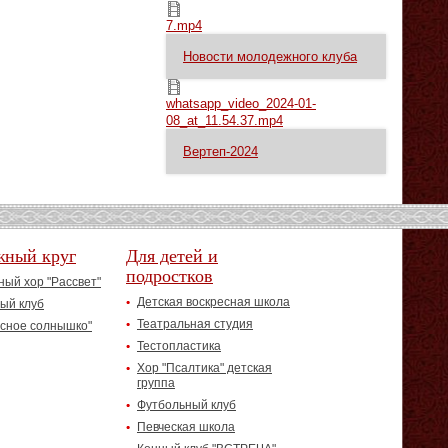
7.mp4
7.mp4
Новости молодежного клуба
whatsapp_video_2024-01-08_at_11.54.37.mp4
whatsapp_video_2024-01-
08_at_11.54.37.mp4
Вертеп-2024
жный круг
Для детей и
подростков
ый хор "Рассвет"
Детская воскресная школа
ый клуб
Театральная студия
асное солнышко"
Тестопластика
Хор "Псалтика" детская
группа
Футбольный клуб
Певческая школа