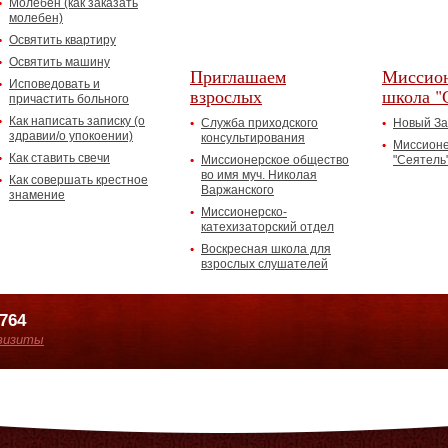
Молебен (как заказать
молебен)
Освятить квартиру
Освятить машину
Приглашаем
Миссион
Исповедовать и
взрослых
школа "
причастить больного
Как написать записку (о
Служба приходского
Новый За
здравии/о упокоении)
консультирования
Миссионе
Как ставить свечи
Миссионерское общество
"Сеятель
во имя муч. Николая
Как совершать крестное
Варжанского
знамение
Миссионерско-
катехизаторский отдел
Воскресная школа для
взрослых слушателей
7764
визиты