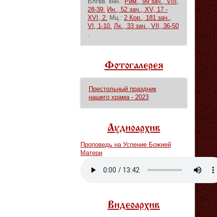
Блгвв. кнн.:
Рим., 99 зач., VIII,
28-39.
Ин., 52 зач., XV, 17 -
XVI, 2.
Мц.:
2 Кор., 181 зач.,
VI, 1-10.
Лк., 33 зач., VII, 36-50
.
Фотогалерея
Престольный праздник
нашего храма - 2023
Аудиоархив
Проповедь на Успение Божией
Матери
Vm
P
Видеоархив