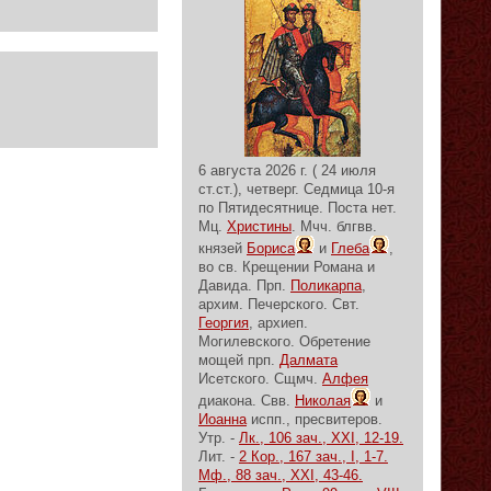
6 августа 2026 г. ( 24 июля
ст.ст.), четверг.
Седмица 10-я
по Пятидесятнице.
Поста нет.
Мц.
Христины
. Мчч. блгвв.
князей
Бориса
и
Глеба
,
во св. Крещении Романа и
Давида. Прп.
Поликарпа
,
архим. Печерского. Свт.
Георгия
, архиеп.
Могилевского. Обретение
мощей прп.
Далмата
Исетского. Сщмч.
Алфея
диакона. Свв.
Николая
и
Иоанна
испп., пресвитеров.
Утр. -
Лк., 106 зач., XXI, 12-19.
Лит. -
2 Кор., 167 зач., I, 1-7.
Мф., 88 зач., XXI, 43-46.