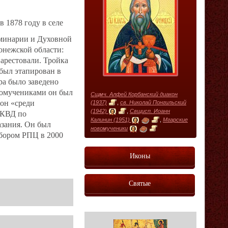
 1878 году в селе
еминарии и Духовной
онежской области:
арестовали. Тройка
был этапирован в
ра было заведено
номучениками он был
Сщмч. Алфей Корбанский диакон
он «среди
(1937)
,
св. Николай Понгильский
(1942)
,
Свщисп. Иоанн
НКВД по
Калинин (1951)
,
Мгарские
азания. Он был
новомученики
обором РПЦ в 2000
Иконы
Святые