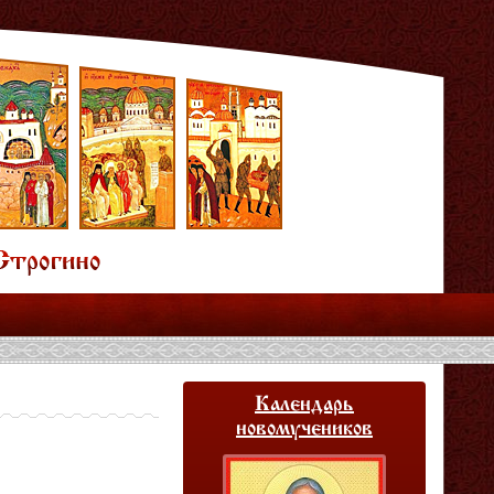
Календарь
новомучеников