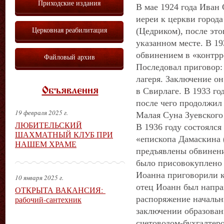
Приходские издания
В мае 1924 года Иван
иереи к церкви город
Церковная реабилитация
(Цедриком), после это
указанном месте. В 19
обвинением в «контрр
Файловый архив
Последовал приговор:
лагеря. Заключение о
Объявления
в Свирлаге. В 1933 го
после чего продолжил
19 февраля 2025 г.
Малая Суна Зуевского
ЛЮБИТЕЛЬСКИЙ
В 1936 году состоялся 
ШАХМАТНЫЙ КЛУБ ПРИ
«епископа Дамаскина (
НАШЕМ ХРАМЕ
предъявлены обвинения
было присовокуплено 
Иоанна приговорили к 
10 января 2025 г.
отец Иоанн был напра
ОТКРЫТА ВАКАНСИЯ:
рабочий-сантехник
распоряжение начальн
заключении образова
счетоводом-бухгалтеро