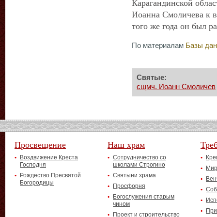
Карагандинской облас
Иоанна Смоличева к в
того же года он был р
По материалам
Базы да
Святые:
сщмч. Иоанн Смоличев
Просвещение
Наш храм
Тре
Воздвижение Креста
Сотрудничество со
Кре
Господня
школами Строгино
Мир
Рождество Пресвятой
Святыни храма
Вен
Богородицы
Просфорня
Соб
Богослужения старым
Исп
чином
При
Проект и строительство