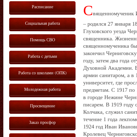
С
Расписание
вященномученик 
Социальная работа
– родился 27 января 1
Глуховского уезда Чер
священника. Жизненн
Помощь СВО
священномученика бы
закончил Черниговск
Работа с детьми
году, затем два года 
Духовной Академии. В
Работа со школами (ОПК)
армии санитаром, а в 
университет, где про
Молодежная работа
предметам. С 1917 по
в городе Нежине Черн
писарем. В 1919 году
Просвещение
Колчака, служил санит
течение 1 года лекпо
Заказ просфор
1924 год Иван Иванови
Кролевец Черниговско