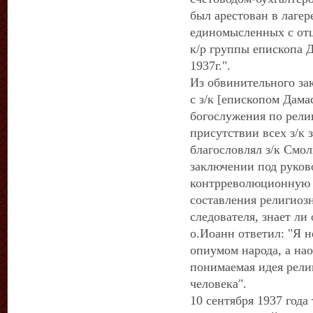
был арестован в лагер
единомысленных с отц
к/р группы епископа Д
1937г.".
Из обвинительного за
с з/к [епископом Дам
богослужения по рели
присутствии всех з/к 
благословлял з/к Смол
заключении под руков
контрреволюционную 
составления религиоз
следователя, знает ли 
о.Иоанн ответил: "Я н
опиумом народа, а на
понимаемая идея рели
человека".
10 сентября 1937 год