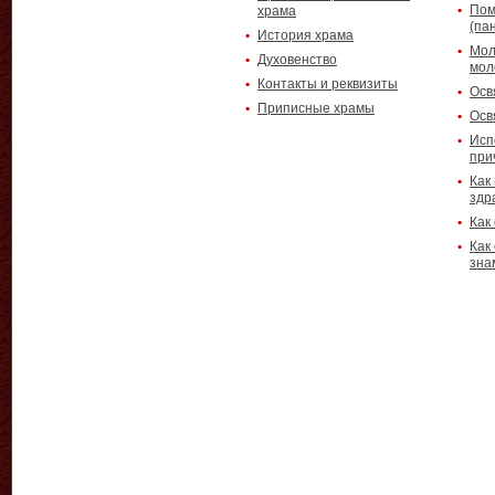
Пом
храма
(па
История храма
Мол
Духовенство
мол
Контакты и реквизиты
Осв
Приписные храмы
Осв
Исп
при
Как
здр
Как
Как
зна