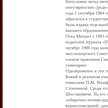
богословия читал инт
популярностью среди 
года 1 сентября 1904 
обратился к студентам
была издана отдельно
высшего образования»
Отец Михаил с 1903 п
издателем журнала «П
октябре 1908 года наз
миссионерского Совета
членом правления Сан
семинарии.
Одновременно в эти г
Божий в реальном учи
гимназиях П.М. Иозе
Стоюниной. Среди ег
Шостаковичи. На его 
собиралась полная ау
вероисповеданий, даж