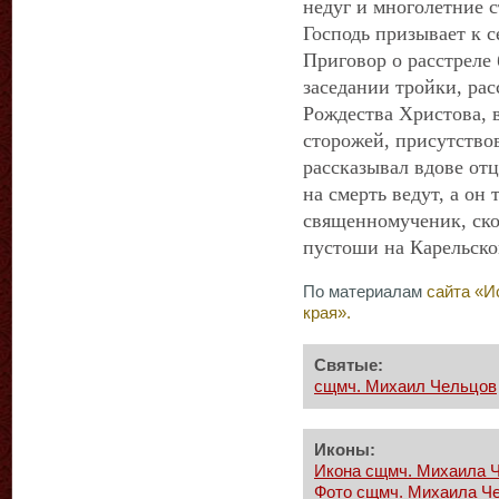
недуг и многолетние 
Господь призывает к 
Приговор о расстреле 
заседании тройки, рас
Рождества Христова, 
сторожей, присутство
рассказывал вдове от
на смерть ведут, а он
священномученик, ско
пустоши на Карельско
По материалам
сайта «И
края».
Святые:
сщмч. Михаил Чельцов
Иконы:
Икона сщмч. Михаила 
Фото сщмч. Михаила Ч