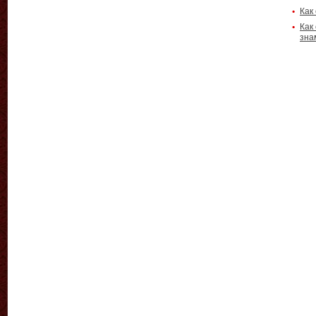
Как
Как
зна