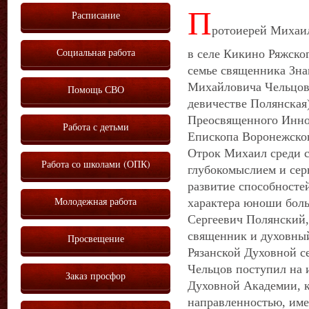
П
Расписание
ротоиерей Михаил
Социальная работа
в селе Кикино Ряжског
семье священника Зна
Михайловича Чельцов
Помощь СВО
девичестве Полянская
Преосвященного Иннок
Работа с детьми
Епископа Воронежско
Отрок Михаил среди с
Работа со школами (ОПК)
глубокомыслием и сер
развитие способносте
Молодежная работа
характера юноши боль
Сергеевич Полянский,
священник и духовный
Просвещение
Рязанской Духовной с
Чельцов поступил на 
Заказ просфор
Духовной Академии, к
направленностью, им