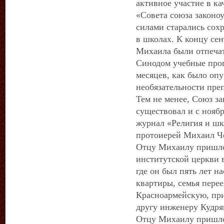
активное участие в ка
«Совета союза законо
силами старались сох
в школах. К концу се
Михаила были отпеча
Синодом учебные прог
месяцев, как было оп
необязательности пре
Тем не менее, Союз за
существовал и с ноябр
журнал «Религия и шк
протоиерей Михаил Че
Отцу Михаилу пришло
институтской церкви 
где он был пять лет 
квартиры, семья перее
Красноармейскую, пр
другу инженеру Кудря
Отцу Михаилу пришлос