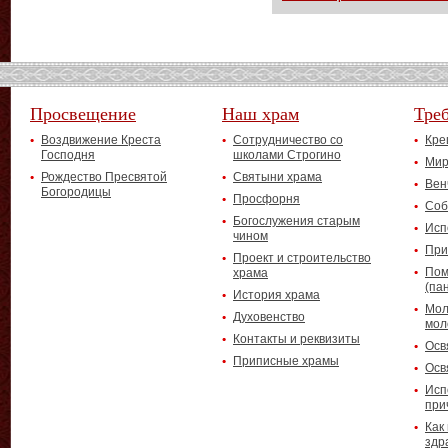
Просвещение
Наш храм
Тре
Воздвижение Креста
Сотрудничество со
Кре
Господня
школами Строгино
Мир
Рождество Пресвятой
Святыни храма
Вен
Богородицы
Просфорня
Соб
Богослужения старым
Исп
чином
При
Проект и строительство
Пом
храма
(па
История храма
Мол
Духовенство
мол
Контакты и реквизиты
Осв
Приписные храмы
Осв
Исп
при
Как
здр