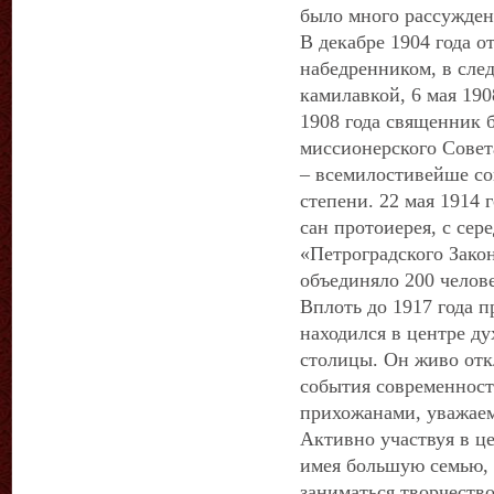
было много рассужден
В декабре 1904 года 
набедренником, в сле
камилавкой, 6 мая 190
1908 года священник 
миссионерского Совета
– всемилостивейше со
степени. 22 мая 1914 
сан протоиерея, с сер
«Петроградского Закон
объединяло 200 челов
Вплоть до 1917 года 
находился в центре д
столицы. Он живо отк
события современнос
прихожанами, уважаем
Активно участвуя в ц
имея большую семью, 
заниматься творчеств