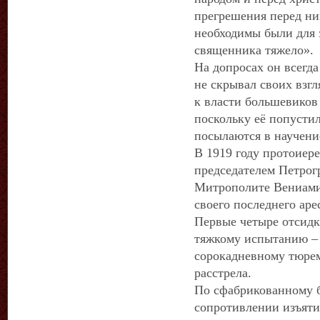
прегрешения перед ним
необходимы были для 
священника тяжело».
На допросах он всегда
не скрывал своих взгл
к власти большевиков 
поскольку её попустил
посылаются в научени
В 1919 году протоиер
председателем Петрог
Митрополите Вениамин
своего последнего аре
Первые четыре отсидк
тяжкому испытанию – а
сорокадневному тюре
расстрела.
По сфабрикованному 
сопротивлении изъят