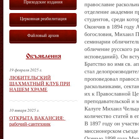
Приходские издания
православие раскольн
отделение академии п
Церковная реабилитация
студентов, среди кот
Окончив в 1894 году 
богословия, Михаил П
Файловый архив
семинарии обличитель
обличение русского ра
Объявления
исповеданий). Он вст
Братство во имя св. а
19 февраля 2025 г.
стал делопроизводите
ЛЮБИТЕЛЬСКИЙ
проповедовал правосл
ШАХМАТНЫЙ КЛУБ ПРИ
раскольниками, секта
НАШЕМ ХРАМЕ
их к Православной Цер
преподавательской и 
Калуге Михаил Чельц
10 января 2025 г.
количество статей в 
ОТКРЫТА ВАКАНСИЯ:
рабочий-сантехник
В 1897 году он участв
миссионерском съезде
Осенью 1898 года Ми