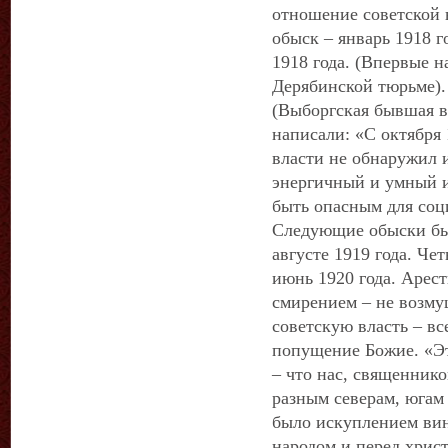
отношение советской 
обыск – январь 1918 г
1918 года. (Впервые н
Дерябинской тюрьме). 
(Выборгская бывшая в
написали: «С октября 
власти не обнаружил и
энергичный и умный и
быть опасным для соц
Следующие обыски были
августе 1919 года. Че
июнь 1920 года. Арес
смирением – не возмущ
советскую власть – в
попущение Божие. «Это
– что нас, священнико
разным северам, югам
было искуплением ви
народом и перед хрис