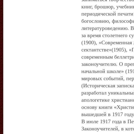
книг, брошюр, учебник
периодической печати 
богословию, философи
литературоведению. В
за время столетнего с
(1900), «Современная 
сектантстве»(1905), «
современным беллетри
законоучителю. О пре
начальной школе» (19
мировых событий, пер
(Историческая записк
разработал уникальны
апологетике христианс
основу книги «Христи
вышедшей в 1917 году 
В июле 1917 года в Пе
Законоучителей, в ко