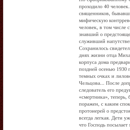
проходило 40 человек
священников, бывавши
мифическую контррев
человек, в том числе
знавший о предстояще
служивший напутстве
Сохранилось свидетел
днях жизни отца Михаи
корпуса дома предвар
поздней осенью 1930 г
темных очках и лилово
Чельцова... После доп
следователь его преду
«смертника», теперь, 
поражен, с каким спо
протоиерей о предсто
всегда легкая. Дети у
что Господь посылает 