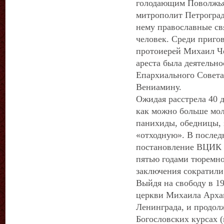
голодающим Поволжья,
митрополит Петроград
нему православные св
человек. Среди приго
протоиерей Михаил Ч
ареста была деятельно
Епархиального Совета
Вениамину.
Ожидая расстрела 40 
как можно больше мол
панихиды, обедницы, з
«отходную». В послед
постановление ВЦИК и
пятью годами тюремно
заключения сократили 
Выйдя на свободу в 19
церкви Михаила Архан
Ленинграда, и продол
Богословских курсах 