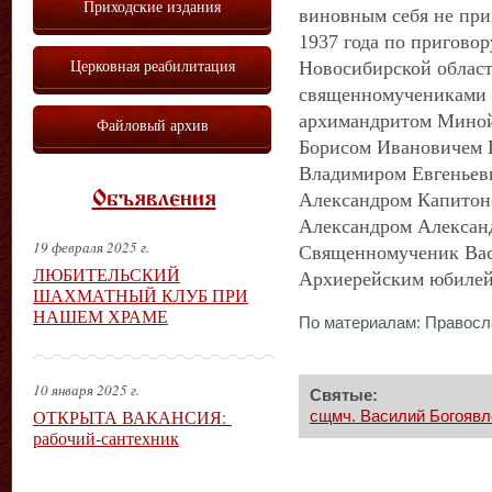
Приходские издания
виновным себя не при
1937 года по пригово
Церковная реабилитация
Новосибирской области
священномучениками 
архимандритом Миной
Файловый архив
Борисом Ивановичем 
Владимиром Евгеньев
Объявления
Александром Капитон
Александром Алексан
19 февраля 2025 г.
Священномученик Вас
ЛЮБИТЕЛЬСКИЙ
Архиерейским юбилей
ШАХМАТНЫЙ КЛУБ ПРИ
НАШЕМ ХРАМЕ
По материалам: Правосла
10 января 2025 г.
Святые:
ОТКРЫТА ВАКАНСИЯ:
сщмч. Василий Богоявл
рабочий-сантехник