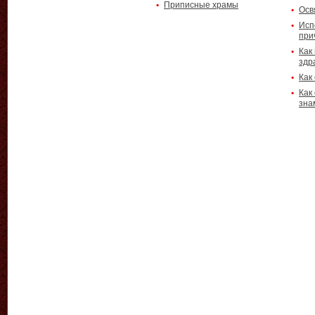
Приписные храмы
Осв
Исп
при
Как
здр
Как
Как
зна