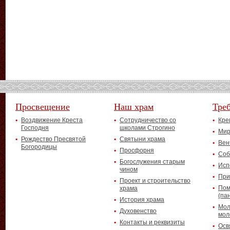
Просвещение
Наш храм
Тре
Воздвижение Креста
Сотрудничество со
Кре
Господня
школами Строгино
Мир
Рождество Пресвятой
Святыни храма
Вен
Богородицы
Просфорня
Соб
Богослужения старым
Исп
чином
При
Проект и строительство
Пом
храма
(па
История храма
Мол
Духовенство
мол
Контакты и реквизиты
Осв