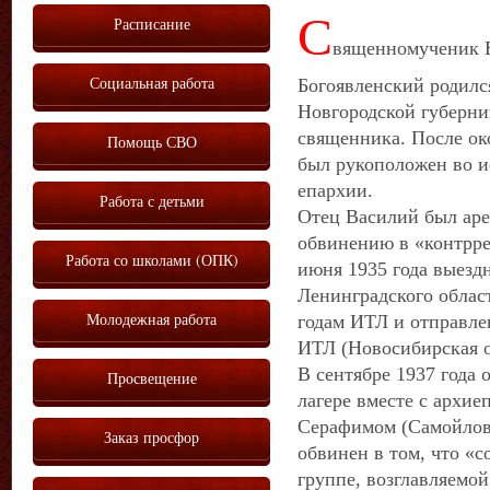
С
Расписание
вященномученик 
Социальная работа
Богоявленский родился
Новгородской губерни
священника. После о
Помощь СВО
был рукоположен во и
епархии.
Работа с детьми
Отец Василий был арес
обвинению в «контрре
Работа со школами (ОПК)
июня 1935 года выезд
Ленинградского област
Молодежная работа
годам ИТЛ и отправле
ИТЛ (Новосибирская о
В сентябре 1937 года 
Просвещение
лагере вместе с архи
Серафимом (Самойлови
Заказ просфор
обвинен в том, что «
группе, возглавляемо