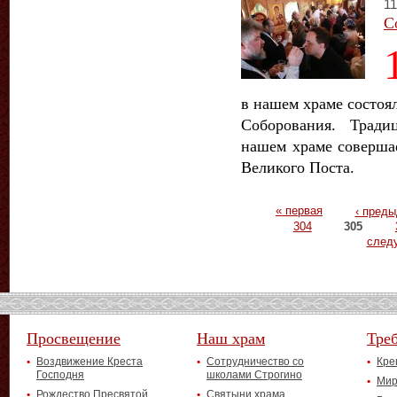
11
С
в нашем храме состоял
Соборования. Тради
нашем храме совершае
Великого Поста.
Страницы
« первая
‹ пред
304
305
след
Просвещение
Наш храм
Тре
Воздвижение Креста
Сотрудничество со
Кре
Господня
школами Строгино
Мир
Рождество Пресвятой
Святыни храма