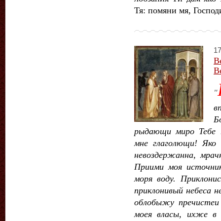
Тя: помяни мя, Господ
17
В
В
"
в
Б
рыдающи миро Тебе 
мне глаголющи! Яко
невоздержанна, мрачн
Приими моя источник
моря воду. Приклони
приклонивый небеса н
облобыжу пречистеи 
моея власы, ихже в