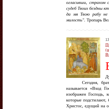
огласивши, страхом 
судеб Твоих бездны к
да мя Твою рабу не
милость".
Тропарь Ве
13
П
(
В
Д
Сегодня, братья 
называется «Вход Г
изображен Господь, к
которые подстилают, 
Христос, едущий на ос