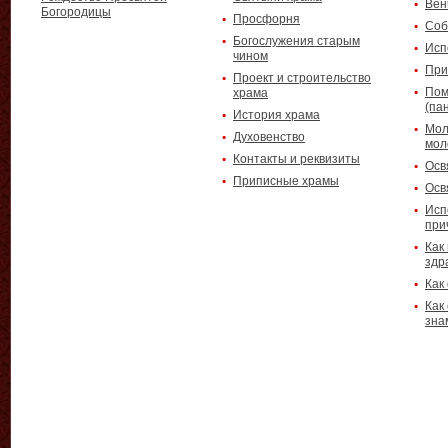
Вен
Богородицы
Просфорня
Соб
Богослужения старым
Исп
чином
При
Проект и строительство
Пом
храма
(па
История храма
Мол
Духовенство
мол
Контакты и реквизиты
Осв
Приписные храмы
Осв
Исп
при
Как
здр
Как
Как
зна