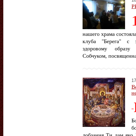
18
Р
нашего храма состояла
клуба "Берега" с 
здоровому образу
Собчуком, посвященна
17
В
н
"
Б
б
лобзания Ти дам яко 