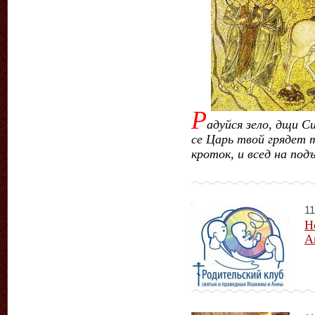
Р
адуйся зело, дщи С
се Царь твой грядет т
кроток, и всед на под
11
Н
А