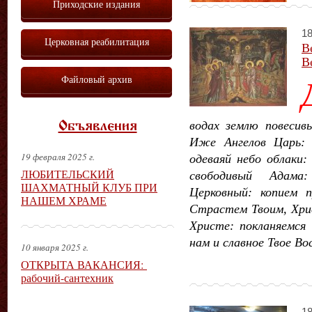
Приходские издания
18
Церковная реабилитация
В
В
Файловый архив
водах землю повесив
Объявления
Иже Ангелов Царь: 
19 февраля 2025 г.
одеваяй небо облаки
ЛЮБИТЕЛЬСКИЙ
свободивый Адама
ШАХМАТНЫЙ КЛУБ ПРИ
Церковный: копием 
НАШЕМ ХРАМЕ
Страстем Твоим, Хри
Христе: покланяемся
нам и славное Твое Во
10 января 2025 г.
ОТКРЫТА ВАКАНСИЯ:
рабочий-сантехник