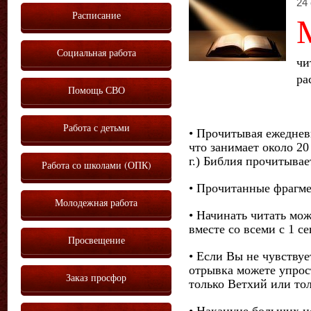
24 
Расписание
Социальная работа
чи
ра
Помощь СВО
Работа с детьми
•
Прочитывая ежедневн
что занимает около 20
г.) Библия прочитыва
Работа со школами (ОПК)
•
Прочитанные фрагме
Молодежная работа
•
Начинать читать мож
вместе со всеми с 1 с
Просвещение
•
Если Вы не чувствует
отрывка можете упрост
Заказ просфор
только Ветхий или то
•
Накануне больших ц