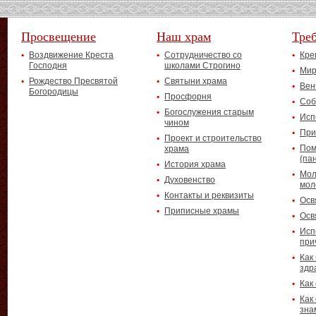
Просвещение
Наш храм
Тре
Воздвижение Креста
Сотрудничество со
Кре
Господня
школами Строгино
Мир
Рождество Пресвятой
Святыни храма
Вен
Богородицы
Просфорня
Соб
Богослужения старым
Исп
чином
При
Проект и строительство
Пом
храма
(па
История храма
Мол
Духовенство
мол
Контакты и реквизиты
Осв
Приписные храмы
Осв
Исп
при
Как
здр
Как
Как
зна