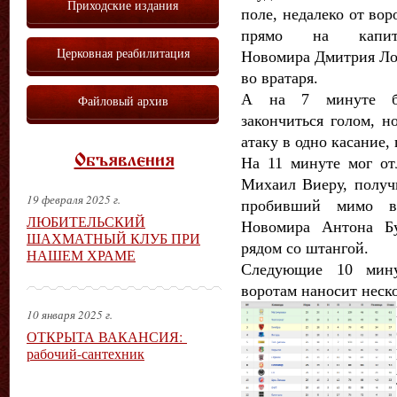
Приходские издания
поле, недалеко от вор
прямо на капит
Церковная реабилитация
Новомира Дмитрия Ло
во вратаря.
А на 7 минуте бы
Файловый архив
закончиться голом, 
атаку в одно касание,
Объявления
На 11 минуте мог о
Михаил Виеру, получ
19 февраля 2025 г.
пробивший мимо в
ЛЮБИТЕЛЬСКИЙ
Новомира Антона Бу
ШАХМАТНЫЙ КЛУБ ПРИ
рядом со штангой.
НАШЕМ ХРАМЕ
Следующие 10 мин
воротам наносит неск
10 января 2025 г.
ОТКРЫТА ВАКАНСИЯ:
рабочий-сантехник