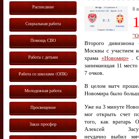
Расписание
8 а
Социальная работа
"О
Помощь СВО
Второго дивизиона
Москвы с участием 
Работа с детьми
храма
«Новомир»
. С
занимающая 11 место
7 очков.
Работа со школами (ОПК)
В целом матч прошел
Молодежная работа
Новомира было больше
Уже на 3 минуте Нов
Просвещение
мог открыть счет п
того, как вратарь 
Заказ просфор
Алексей Засу
неудачно выбил мя