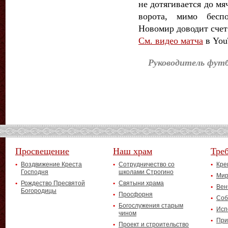
не дотягивается до мя
ворота, мимо бесп
Новомир доводит счет 
См. видео матча
в You
Руководитель футб
Просвещение
Наш храм
Тре
Воздвижение Креста
Сотрудничество со
Кре
Господня
школами Строгино
Мир
Рождество Пресвятой
Святыни храма
Вен
Богородицы
Просфорня
Соб
Богослужения старым
Исп
чином
При
Проект и строительство