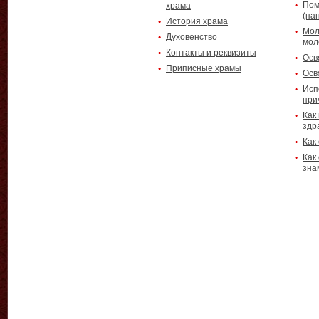
Пом
храма
(па
История храма
Мол
Духовенство
мол
Контакты и реквизиты
Осв
Приписные храмы
Осв
Исп
при
Как
здр
Как
Как
зна