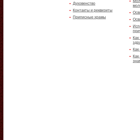
Мол
Духовенство
мол
Контакты и реквизиты
Осв
Приписные храмы
Осв
Исп
при
Как
здр
Как
Как
зна