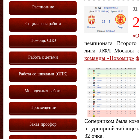
Расписание
31 
Социальная работа
«О
Помощь СВО
чемпионата Второго
лиги ЛФЛ Москвы се
Работа с детьми
команды «Новомир»
ф
Работа со школами (ОПК)
Молодежная работа
Просвещение
Соперником была кома
Заказ просфор
в турнирной таблице 
32 очка.