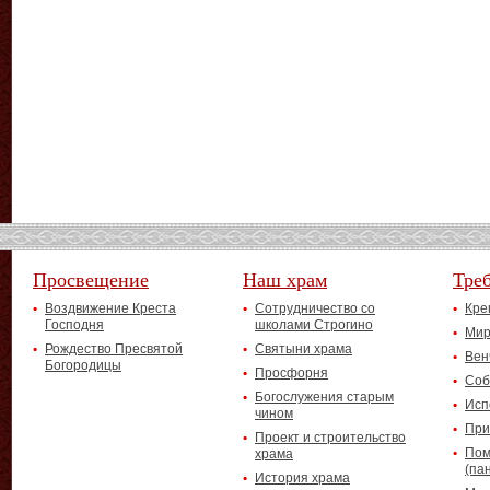
Просвещение
Наш храм
Тре
Воздвижение Креста
Сотрудничество со
Кре
Господня
школами Строгино
Мир
Рождество Пресвятой
Святыни храма
Вен
Богородицы
Просфорня
Соб
Богослужения старым
Исп
чином
При
Проект и строительство
Пом
храма
(па
История храма