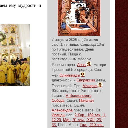
аем ему мудрости и
7 августа 2026 г. ( 25 июля
ст.ст.), пятница.
Седмица 10-я
по Пятидесятнице.
День
постный.
Пища с
растительным маслом.
Успение прав.
Анны
, матери
Пресвятой Богородицы. Свв.
жен
Олимпиады
диакониссы и
Евпраксии
девы,
Тавеннской. Прп.
Макария
Желтоводского, Унженского.
Память
V Вселенского
Собора
. Сщмч.
Николая
пресвитера. Сщмч.
Александра
пресвитера. Св.
Ираиды
исп.
2 Кор., 169 зач., I,
12-20.
Мф., 91 зач., XXII, 23-
33.
Прав. Анны:
Гал., 210 зач.