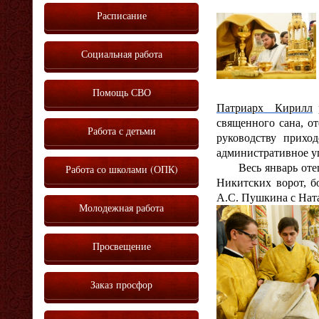
Расписание
Социальная работа
Помощь СВО
Патриарх Кирилл
р
священного сана, о
Работа с детьми
руководству прихо
административное у
Весь январь отец С
Работа со школами (ОПК)
Никитских ворот, б
А.С. Пушкина с Нат
Молодежная работа
Просвещение
Заказ просфор