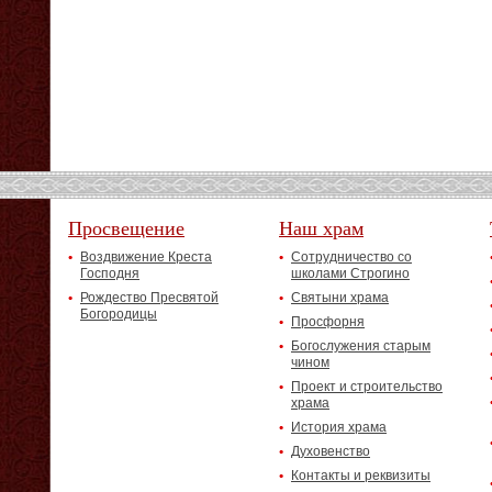
Просвещение
Наш храм
Воздвижение Креста
Сотрудничество со
Господня
школами Строгино
Рождество Пресвятой
Святыни храма
Богородицы
Просфорня
Богослужения старым
чином
Проект и строительство
храма
История храма
Духовенство
Контакты и реквизиты