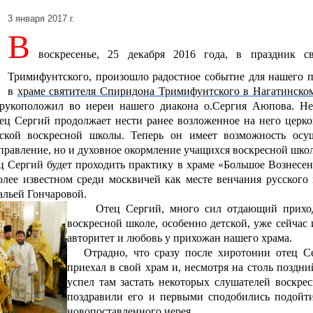
3 января 2017 г.
В
воскресенье, 25 декабря 2016 года, в праздник с
Тримифунтского, произошло радостное событие для нашего пр
в
храме святителя Спиридона Тримифунтского в Нагатинском
укоположил во иереи нашего диакона
о.Сергия Аюпова.
Не
тец Сергий продолжает нести ранее возложенное на него церк
дской воскресной школы. Теперь он имеет возможность осущ
правление, но и духовное окормление учащихся воскресной шко
ергий будет проходить практику в храме «Большое Вознесен
олее известном среди москвичей как месте венчания русского 
альей Гончаровой.
Отец Сергий, много сил отдающий приход
воскресной школе, особенно детской, уже сейчас 
авторитет и любовь у прихожан нашего храма.
Отрадно, что сразу после хиротонии отец С
приехал в свой храм и, несмотря на столь поздни
успел там застать некоторых слушателей воскре
поздравили его и первыми сподобились подойти
новопоставленного иерея.