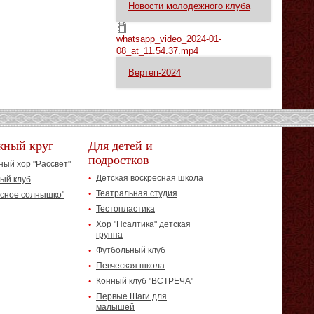
Новости молодежного клуба
whatsapp_video_2024-01-08_at_11.54.37.mp4
whatsapp_video_2024-01-
08_at_11.54.37.mp4
Вертеп-2024
жный круг
Для детей и
подростков
ый хор "Рассвет"
Детская воскресная школа
ый клуб
Театральная студия
асное солнышко"
Тестопластика
Хор "Псалтика" детская
группа
Футбольный клуб
Певческая школа
Конный клуб "ВСТРЕЧА"
Первые Шаги для
малышей