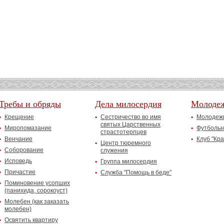
Требы и обряды
Дела милосердия
Молоде
Крещение
Сестричество во имя
Молодежн
святых Царственных
Миропомазание
Футбольн
страстотерпцев
Венчание
Клуб "Кр
Центр тюремного
Соборование
служения
Исповедь
Группа милосердия
Причастие
Служба "Помощь в беде"
Поминовение усопших
(панихида, сорокоуст)
Молебен (как заказать
молебен)
Освятить квартиру