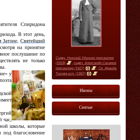
вятителя Спиридона
ихода. В этот день,
 Затоне,
Святейший
смотря на принятие
овное послушание по
Сщмч. Николай Удинцев пресвитер
ествлять не только
(1918)
,
сщмч. Александр Сахаров
лы.
пресвитер (1927)
,
Св. Ираида
ие» у
Тихова исп. (1967)
поэта
Иконы
ской
имеет
Святые
ергий
й час,
сной школы, которые
 под благословение