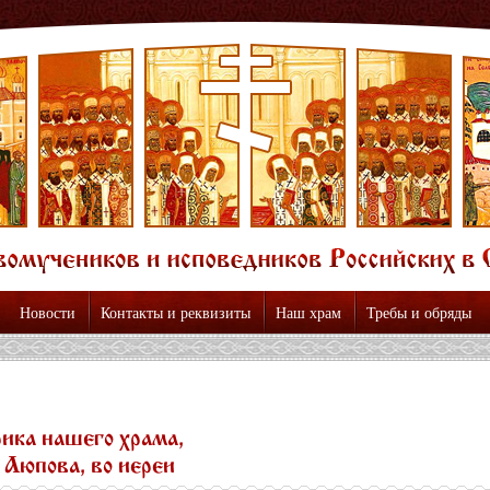
Новости
Контакты и реквизиты
Наш храм
Требы и обряды
ика нашего храма,
 Аюпова, во иереи