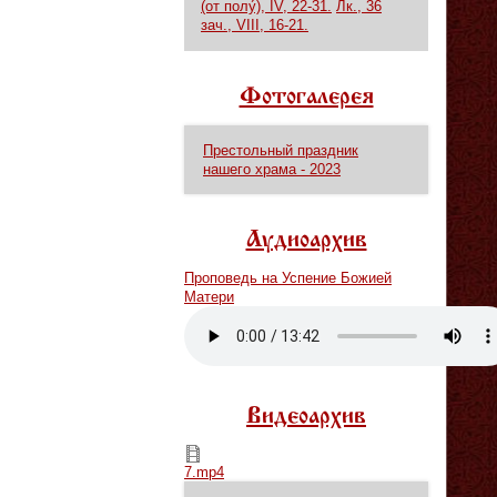
(от полу́), IV, 22-31.
Лк., 36
зач., VIII, 16-21.
Фотогалерея
Престольный праздник
нашего храма - 2023
Аудиоархив
Проповедь на Успение Божией
Матери
Vm
P
Видеоархив
7.mp4
7.mp4