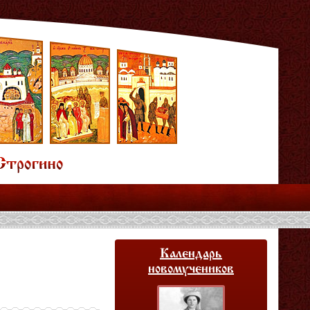
Календарь
новомучеников