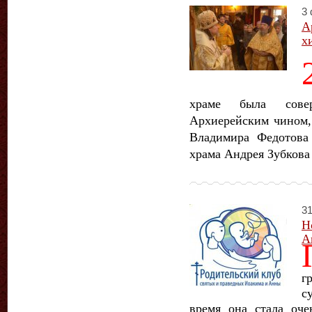
3 
А
х
храме была совер
Архиерейским чином,
Владимира Федотова
храма Андрея Зубкова
31
Н
А
г
с
время она стала оче