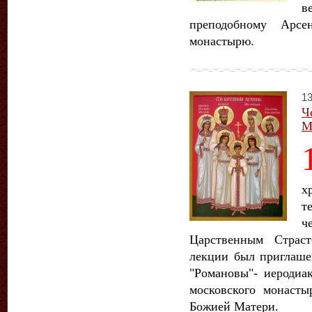
в
преподобному Арс
монастырю.
13
Ч
М
х
т
ч
Царственным Страс
лекции был приглаше
"Романовы"- иеродиа
московского монаст
Божией Матери.