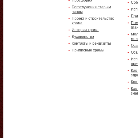
Просфорня
Соб
Богослужения старым
Исп
чином
При
Проект и строительство
Пом
храма
(па
История храма
Мол
Духовенство
мол
Контакты и реквизиты
Осв
Приписные храмы
Осв
Исп
при
Как
здр
Как
Как
зна