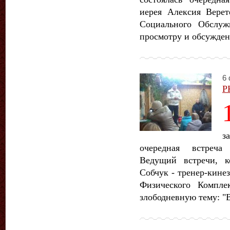
иерея Алексия Верет
Социального Обслуж
просмотру и обсужде
6 
Р
з
очередная встреча 
Ведущий встречи, к
Собчук - тренер-кине
Физического Компле
злободневную тему: "