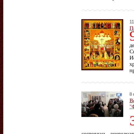
11
П
д
С
И
х
п
8 
В
"
состоялась очередн