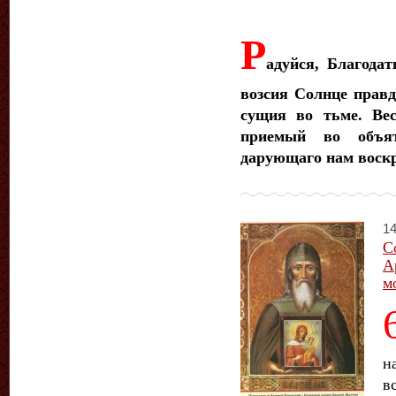
Р
адуйся, Благодат
возсия Солнце прав
сущия во тьме. Вес
приемый во объя
дарующаго нам воскр
14
С
А
м
н
в