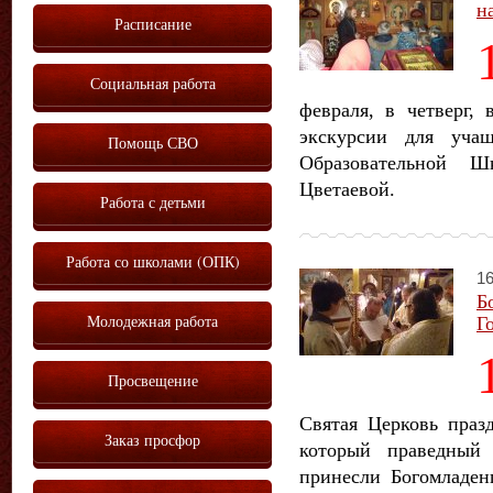
н
Расписание
Социальная работа
февраля, в четверг,
экскурсии для уч
Помощь СВО
Образовательной
Цветаевой.
Работа с детьми
Работа со школами (ОПК)
16
Б
Г
Молодежная работа
Просвещение
Святая Церковь празд
Заказ просфор
который праведный
принесли Богомладен