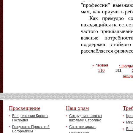
"профессии" выезжа
мам, как приучить реб
Как премудро соз
находящийся на естес
частого прикладыван
важные потребнос
поддержка стойког
расслабляется физичес
Страницы
« первая
‹ пред
310
311
след
Просвещение
Наш храм
Тре
Воздвижение Креста
Сотрудничество со
Кре
Господня
школами Строгино
Мир
Рождество Пресвятой
Святыни храма
Вен
Богородицы