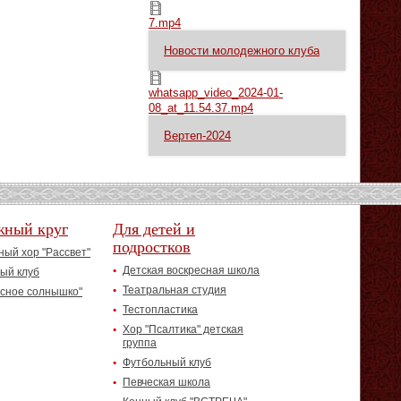
7.mp4
7.mp4
Новости молодежного клуба
whatsapp_video_2024-01-08_at_11.54.37.mp4
whatsapp_video_2024-01-
08_at_11.54.37.mp4
Вертеп-2024
жный круг
Для детей и
подростков
ый хор "Рассвет"
Детская воскресная школа
ый клуб
Театральная студия
асное солнышко"
Тестопластика
Хор "Псалтика" детская
группа
Футбольный клуб
Певческая школа