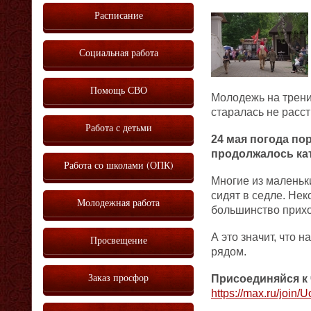
Расписание
Социальная работа
Помощь СВО
Молодежь на трени
старалась не расст
Работа с детьми
24 мая погода по
продолжалось кат
Работа со школами (ОПК)
Многие из маленьк
сидят в седле. Не
Молодежная работа
большинство прихо
А это значит, что 
Просвещение
рядом.
Заказ просфор
Присоединяйся к 
https://max.ru/j