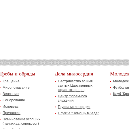
Требы и обряды
Дела милосердия
Молоде
Крещение
Сестричество во имя
Молодежн
святых Царственных
Миропомазание
Футбольн
страстотерпцев
Венчание
Клуб "Кр
Центр тюремного
Соборование
служения
Исповедь
Группа милосердия
Причастие
Служба "Помощь в беде"
Поминовение усопших
(панихида, сорокоуст)