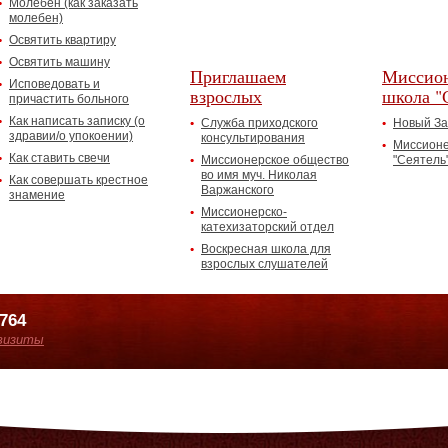
Молебен (как заказать
молебен)
Освятить квартиру
Освятить машину
Приглашаем
Миссион
Исповедовать и
взрослых
школа "
причастить больного
Как написать записку (о
Служба приходского
Новый За
здравии/о упокоении)
консультирования
Миссионе
Как ставить свечи
Миссионерское общество
"Сеятель
во имя муч. Николая
Как совершать крестное
Варжанского
знамение
Миссионерско-
катехизаторский отдел
Воскресная школа для
взрослых слушателей
7764
визиты