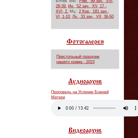
Блгвв. кнн.:
Рим., 99 зач., VIII,
28-39.
Ин., 52 зач., XV, 17 -
XVI, 2.
Мц.:
2 Кор., 181 зач.,
VI, 1-10.
Лк., 33 зач., VII, 36-50
.
Фотогалерея
Престольный праздник
нашего храма - 2023
Аудиоархив
Проповедь на Успение Божией
Матери
Vm
P
Видеоархив