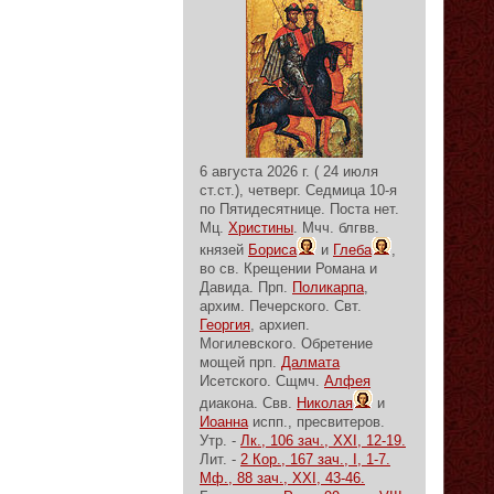
6 августа 2026 г. ( 24 июля
ст.ст.), четверг.
Седмица 10-я
по Пятидесятнице.
Поста нет.
Мц.
Христины
. Мчч. блгвв.
князей
Бориса
и
Глеба
,
во св. Крещении Романа и
Давида. Прп.
Поликарпа
,
архим. Печерского. Свт.
Георгия
, архиеп.
Могилевского. Обретение
мощей прп.
Далмата
Исетского. Сщмч.
Алфея
диакона. Свв.
Николая
и
Иоанна
испп., пресвитеров.
Утр. -
Лк., 106 зач., XXI, 12-19.
Лит. -
2 Кор., 167 зач., I, 1-7.
Мф., 88 зач., XXI, 43-46.