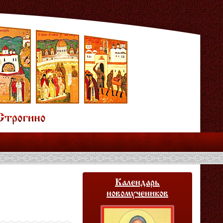
Календарь
новомучеников