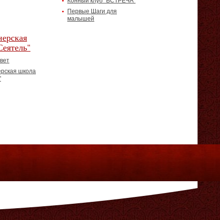
Конный клуб "ВСТРЕЧА"
Первые Шаги для
малышей
ерская
Сеятель"
вет
рская школа
"