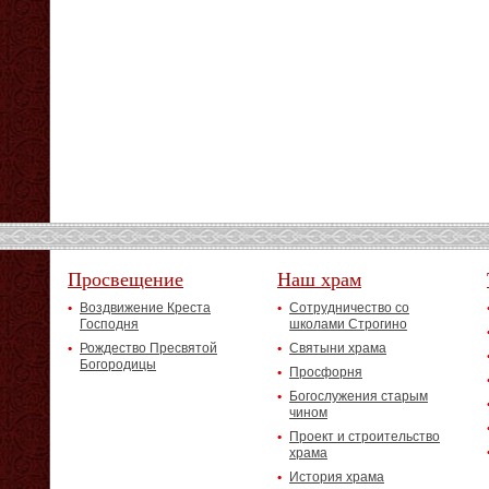
Просвещение
Наш храм
Воздвижение Креста
Сотрудничество со
Господня
школами Строгино
Рождество Пресвятой
Святыни храма
Богородицы
Просфорня
Богослужения старым
чином
Проект и строительство
храма
История храма