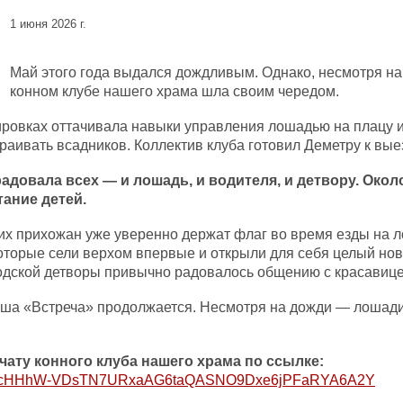
1 июня 2026 г.
Май этого года выдался дождливым. Однако, несмотря на 
конном клубе нашего храма шла своим чередом.
ровках оттачивала навыки управления лошадью на плацу 
раивать всадников. Коллектив клуба готовил Деметру к вые
радовала всех — и лошадь, и водителя, и детвору. Окол
ание детей.
их прихожан уже уверенно держат флаг во время езды на л
которые сели верхом впервые и открыли для себя целый нов
дской детворы привычно радовалось общению с красавице
наша «Встреча» продолжается. Несмотря на дожди — лошади,
чату конного клуба нашего храма по ссылке:
oin/UcHHhW-VDsTN7URxaAG6taQASNO9Dxe6jPFaRYA6A2Y