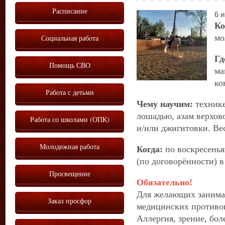
Расписание
6 и
Ко
мо
Социальная работа
Гд
Помощь СВО
ма
ко
Работа с детьми
Чему научим:
технике
лошадью, азам верхов
Работа со школами (ОПК)
и/или джигитовки. Вес
Молодежная работа
Когда:
по воскресенья
(по договорённости) в
Просвещение
Обязательно!
Для желающих занимат
Заказ просфор
медицинских противоп
Аллергия, зрение, бо