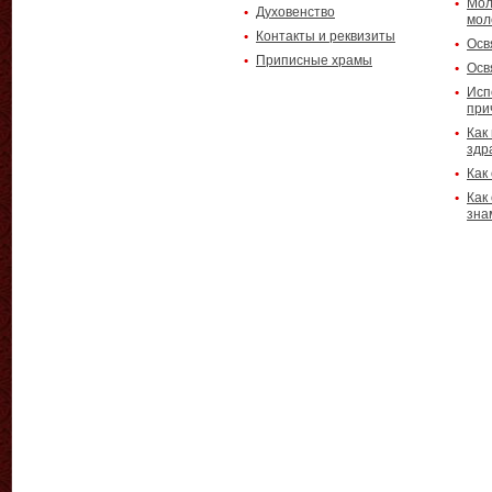
Мол
Духовенство
мол
Контакты и реквизиты
Осв
Приписные храмы
Осв
Исп
при
Как
здр
Как
Как
зна