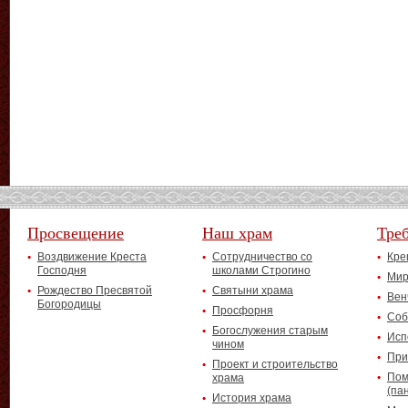
Просвещение
Наш храм
Тре
Воздвижение Креста
Сотрудничество со
Кре
Господня
школами Строгино
Мир
Рождество Пресвятой
Святыни храма
Вен
Богородицы
Просфорня
Соб
Богослужения старым
Исп
чином
При
Проект и строительство
Пом
храма
(па
История храма