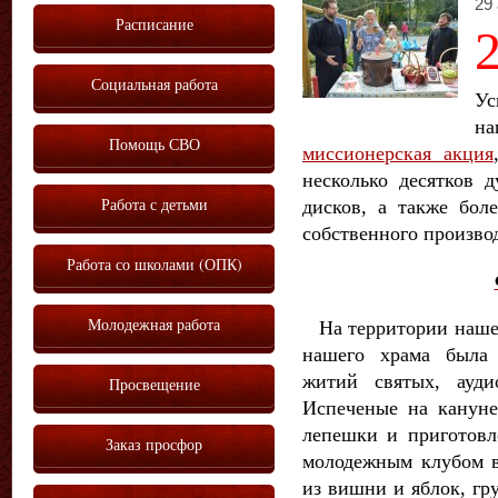
29 
Расписание
Социальная работа
Ус
н
Помощь СВО
миссионерская акция
несколько десятков 
Работа с детьми
дисков, а также бол
собственного произво
Работа со школами (ОПК)
Молодежная работа
На территории нашего
нашего храма была 
житий святых, ауд
Просвещение
Испеченые на канун
лепешки и приготовл
Заказ просфор
молодежным клубом 
из вишни и яблок, гр