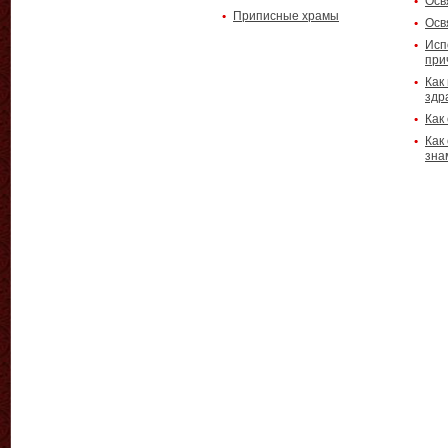
Осв
Приписные храмы
Осв
Исп
при
Как
здр
Как
Как
зна