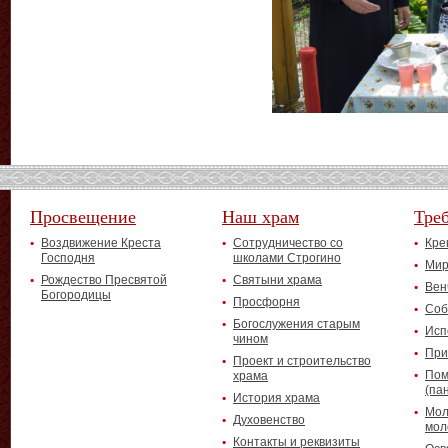
Просвещение
Наш храм
Тре
Воздвижение Креста
Сотрудничество со
Кре
Господня
школами Строгино
Мир
Рождество Пресвятой
Святыни храма
Вен
Богородицы
Просфорня
Соб
Богослужения старым
Исп
чином
При
Проект и строительство
Пом
храма
(па
История храма
Мол
Духовенство
мол
Контакты и реквизиты